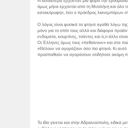
«Παλαιότερα έρχονταν μία φορά την εβδομάδα,
όμως μήνα έρχονται από τη Μυτιλήνη και όλο το
κατακόρυφη», λέει ο πρόεδρος λιανεμπόρων στο
Ο λόγος είναι φυσικά τα φτηνά αγαθά λόγω της
μόνο για το σπίτι τους αλλά και διάφορα προϊ
ενδύματα, κουρτίνες, τσάντες και ό,τι άλλο είν
Οι Έλληνες όμως τους «πεθαίνουν» και στα παζ
«Θέλουν να αγοράζουν όσο πιο φτηνά. Κι αυτό
προσπαθούν να αγοράσουν οτιδήποτε ακόμη πιο 
Το ίδιο γίνεται και στην Αδριανούπολη, ειδικ