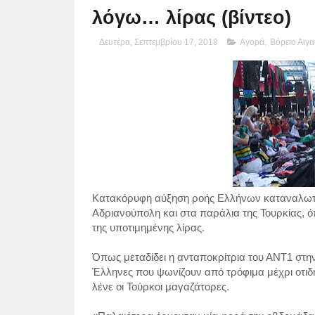
λόγω… λίρας (βίντεο)
Δευτέρα, Σεπτεμβρίου 17, 2018
Αγορά
,
Βόρειο Αιγα
Κατακόρυφη αύξηση ροής Ελλήνων καταναλωτώ
Αδριανούπολη και στα παράλια της Τουρκίας, 
της υποτιμημένης λίρας.
Όπως μεταδίδει η ανταποκρίτρια του ΑΝΤ1 στην
Έλληνες που ψωνίζουν από τρόφιμα μέχρι οτιδήπ
λένε οι Τούρκοι μαγαζάτορες.