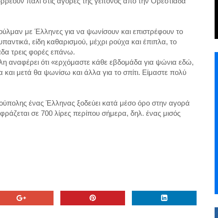
ρρέουν πάλι στις αγορές της γείτονος από την Ορεστιάδα
ύλμαν με Έλληνες για να ψωνίσουν και επιστρέφουν το
αντικά, είδη καθαρισμού, μέχρι ρούχα και έπιπλα, το
άδα τρεις φορές επάνω.
η αναφέρει ότι «ερχόμαστε κάθε εβδομάδα για ψώνια εδώ,
α και μετά θα ψωνίσω και άλλα για το σπίτι. Είμαστε πολύ
ούπολης ένας Έλληνας ξοδεύει κατά μέσο όρο στην αγορά
ράζεται σε 700 λίρες περίπου σήμερα, δηλ. ένας μισός