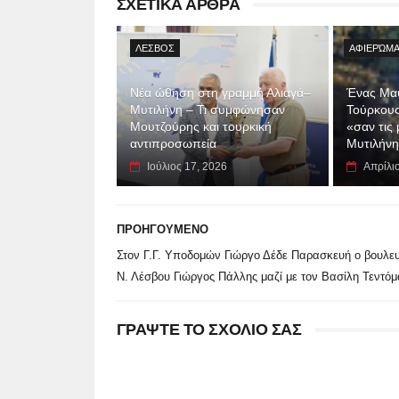
ΣΧΕΤΙΚΑ ΑΡΘΡΑ
ΛΕΣΒΟΣ
ΑΦΙΕΡΏΜΑ
Νέα ώθηση στη γραμμή Αλιαγά–
Ένας Μαύ
Μυτιλήνη – Τι συμφώνησαν
Τούρκους
Μουτζούρης και τουρκική
«σαν τις
αντιπροσωπεία
Μυτιλήνη
Ιούλιος 17, 2026
Απρίλι
ΠΡΟΗΓΟΥΜΕΝΟ
Στον Γ.Γ. Υποδομών Γιώργο Δέδε Παρασκευή ο βουλε
Ν. Λέσβου Γιώργος Πάλλης μαζί με τον Βασίλη Τεντόμ
ΓΡΑΨΤΕ ΤΟ ΣΧΟΛΙΟ ΣΑΣ