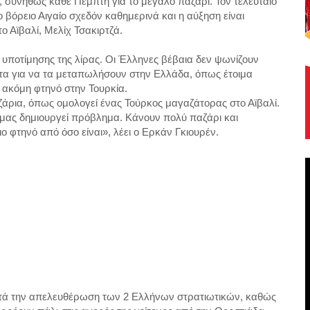
 συνήθως κάθε Πέμπτη για το μεγάλο παζάρι. Τον τελευταίο
 βόρειο Αιγαίο σχεδόν καθημερινά και η αύξηση είναι
 Αϊβαλί, Μελίχ Τσακιρτζά.
 υποτίμησης της λίρας. Οι Έλληνες βέβαια δεν ψωνίζουν
όντα για να τα μεταπωλήσουν στην Ελλάδα, όπως έτοιμα
αι ακόμη φτηνό στην Τουρκία.
άρια, όπως ομολογεί ένας Τούρκος μαγαζάτορας στο Αϊβαλί.
 μας δημιουργεί πρόβλημα. Κάνουν πολύ παζάρι και
φτηνό από όσο είναι», λέει ο Ερκάν Γκιουρέν.
ά μετά την απελευθέρωση των 2 Ελλήνων στρατιωτικών, καθώς