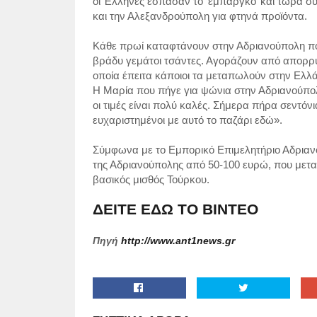
οι Έλληνες έσπασαν το ‘εμπάργκο’ και τώρα συ
και την Αλεξανδρούπολη για φτηνά προϊόντα.
Κάθε πρωί καταφτάνουν στην Αδριανούπολη πο
βράδυ γεμάτοι τσάντες. Αγοράζουν από απορρυπ
οποία έπειτα κάποιοι τα μεταπωλούν στην Ελλ
Η Μαρία που πήγε για ψώνια στην Αδριανούπολ
οι τιμές είναι πολύ καλές. Σήμερα πήρα σεντόνι
ευχαριστημένοι με αυτό το παζάρι εδώ».
Σύμφωνα με το Εμπορικό Επιμελητήριο Αδριαν
της Αδριανούπολης από 50-100 ευρώ, που μεταφ
βασικός μισθός Τούρκου.
ΔΕΙΤΕ ΕΔΩ ΤΟ ΒΙΝΤΕΟ
Πηγή
http://www.ant1news.gr