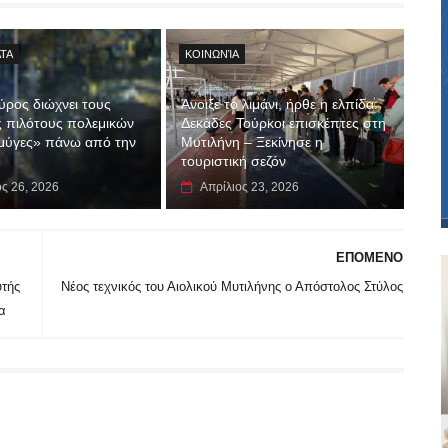
ΤΑ
ΚΟΙΝΩΝΊΑ
ρος διώχνει τους
Άνοιξε το λιμάνι, ήρθε η ελπίδα:
 πιλότους πολεμικών
Δεκάδες Τούρκοι επισκέπτες στη
 μύγες» πάνω από την
Μυτιλήνη – Ξεκίνησε η
τουριστική σεζόν
ος 26, 2026
Απρίλιος 23, 2026
ΕΠΟΜΕΝΟ
υτής
Νέος τεχνικός του Αιολικού Μυτιλήνης ο Απόστολος Στύλος
α