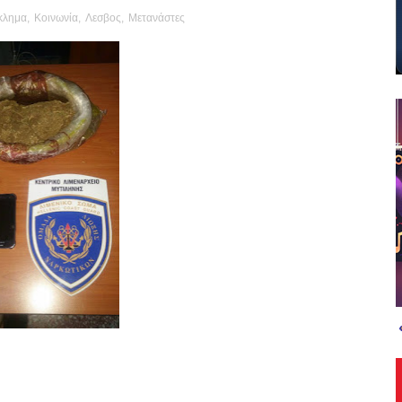
κλημα
,
Κοινωνία
,
Λεσβος
,
Μετανάστες