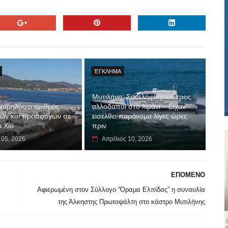
ΈΓΚΛΗΜΑ
Μυτιλήνη: Συνελήφθησαν τρεις
 χαμηλός ο αριθμός
αλλοδαποί στο λιμάνι – Είχαν
ών και προσφύγων σε
εισέλθει παράνομα λίγες ώρες
ι Χίο
πριν
 05, 2026
Απρίλιος 10, 2026
ΕΠΟΜΕΝΟ
Αφιερωμένη στον Σύλλογο “Όραµα Ελπίδας” η συναυλία
της Άλκηστης Πρωτοψάλτη στο κάστρο Μυτιλήνης