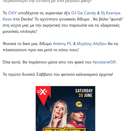
περισσότερο την ένταση με ένα μεγάλο party!
Το
OXY
υποδέχεται τις superstar dj's
DJ Da Candy
&
Dj Kseniya
Kess
στα Decks! Το αχτύπητο γυναικείο δίδυμο , θα βάλει "φωτιά"
στη νύχτα μας με την εκρηκτική του παρουσία και τις εξαιρετικές
μουσικές επιλογές!
Φυσικά το δικό μας δίδυμο
Antony PL
&
Μιχάλης Αλεξίου
θα τις
πλαισιώσουν πριν και μετά το σόου τους!
Όλα αυτά, θα περάσουν μέσα απο τον φακό του
#postarwGR
.
Το πρώτο δυνατό Σάββατο του φετινού καλοκαιριού έρχεται!