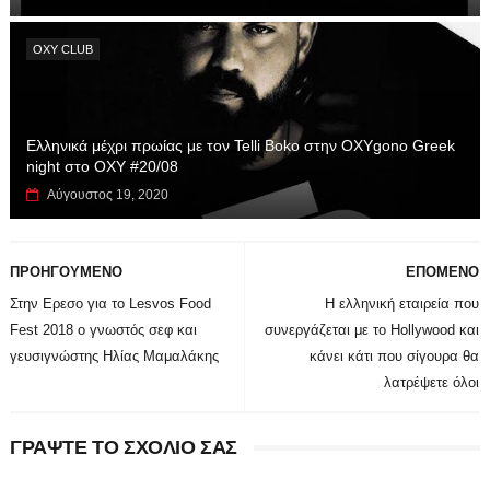
OXY CLUB
Ελληνικά μέχρι πρωίας με τον Telli Boko στην OXYgono Greek
night στο OXY #20/08
Αύγουστος 19, 2020
ΠΡΟΗΓΟΥΜΕΝΟ
ΕΠΟΜΕΝΟ
Στην Ερεσο για το Lesvos Food
Η ελληνική εταιρεία που
Fest 2018 ο γνωστός σεφ και
συνεργάζεται με το Hollywood και
γευσιγνώστης Ηλίας Μαμαλάκης
κάνει κάτι που σίγουρα θα
λατρέψετε όλοι
ΓΡΑΨΤΕ ΤΟ ΣΧΟΛΙΟ ΣΑΣ