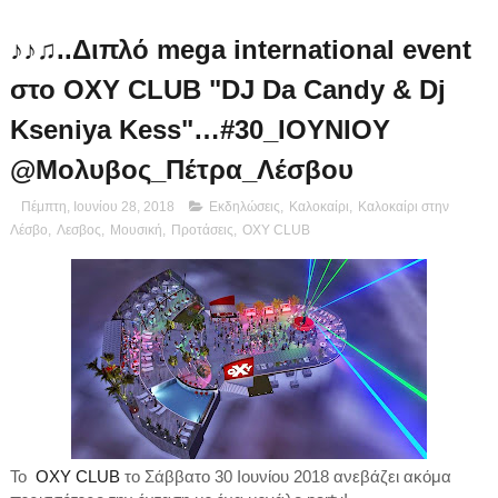
♪♪♫..Διπλό mega international event
στο OXY CLUB "DJ Da Candy & Dj
Kseniya Kess"…#30_IOYNIOY
@Μολυβος_Πέτρα_Λέσβου
Πέμπτη, Ιουνίου 28, 2018
Εκδηλώσεις
,
Καλοκαίρι
,
Καλοκαίρι στην
Λέσβο
,
Λεσβος
,
Μουσική
,
Προτάσεις
,
OXY CLUB
Το
OXY CLUB
το Σάββατο 30 Ιουνίου 2018 ανεβάζει ακόμα