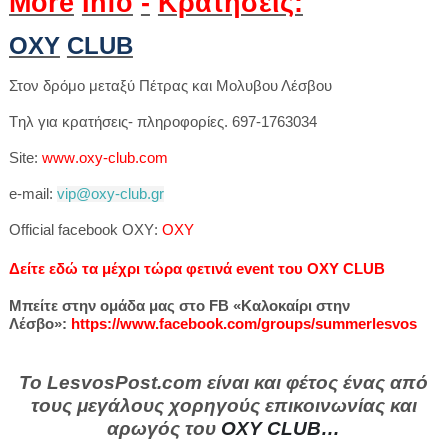
More
Info
-
Κρατήσεις:
OXY
CLUB
Στον δρόμο μεταξύ Πέτρας και Μολυβου Λέσβου
Tηλ για κρατήσεις- πληροφορίες. 697-1763034
Site
:
www
.
oxy
-
club
.
com
e
-
mail
:
vip
@
oxy
-
club
.
gr
Official
facebook
OXY
:
OXY
Δείτε εδώ τα μέχρι τώρα φετινά event του OXY CLUB
Μπείτε στην ομάδα μας στο FB «Καλοκαίρι στην
Λέσβο»:
https://www.facebook.com/groups/summerlesvos
Το LesvosPost.com είναι και φέτος ένας από
τους μεγάλους χορηγούς επικοινωνίας και
αρωγός του
OXY CLUB…