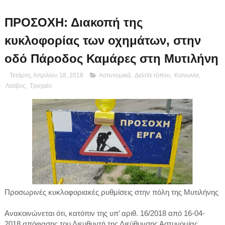
ΠΡΟΣΟΧΗ: Διακοπή της
κυκλοφορίας των οχημάτων, στην
οδό Πάροδος Καμάρες στη Μυτιλήνη
Τετάρτη, Απριλίου 18, 2018
Αστυνομικά
,
Δελτία τύπου
,
Κοινωνία
,
Λεσβος
,
Τροχαίο
Προσωρινές κυκλοφοριακές ρυθμίσεις στην πόλη της Μυτιλήνης
Ανακοινώνεται ότι, κατόπιν της υπ’ αριθ. 16/2018 από 16-04-
2018 απόφασης του Διευθυντή της Διεύθυνσης Αστυνομίας