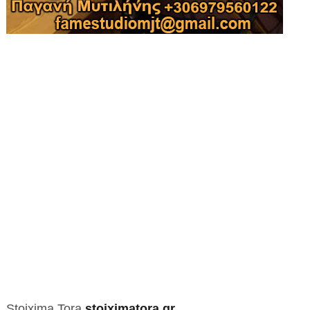
Stoixima Tora
stoiximatora.gr