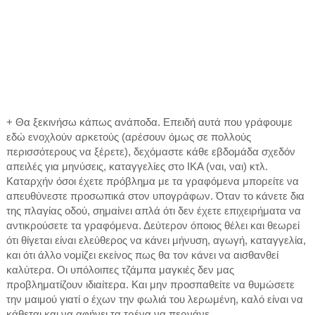
+ Θα ξεκινήσω κάπως ανάποδα. Επειδή αυτά που γράφουμε
εδώ ενοχλούν αρκετούς (αρέσουν όμως σε πολλούς
περισσότερους να ξέρετε), δεχόμαστε κάθε εβδομάδα σχεδόν
απειλές για μηνύσεις, καταγγελίες στο ΙΚΑ (ναι, ναι) κτλ.
Καταρχήν όσοι έχετε πρόβλημα με τα γραφόμενα μπορείτε να
απευθύνεστε προσωπικά στον υπογράφων. Όταν το κάνετε δια
της πλαγίας οδού, σημαίνει απλά ότι δεν έχετε επιχειρήματα να
αντικρούσετε τα γραφόμενα. Δεύτερον όποιος θέλει και θεωρεί
ότι θίγεται είναι ελεύθερος να κάνει μήνυση, αγωγή, καταγγελία,
και ότι άλλο νομίζει εκείνος πως θα τον κάνει να αισθανθεί
καλύτερα. Οι υπόλοιπες τζάμπα μαγκιές δεν μας
προβληματίζουν ιδιαίτερα. Και μην προσπαθείτε να θυμώσετε
την μαιμού γιατί ο έχων την φωλιά του λερωμένη, καλό είναι να
κάθεται και να αφήνει τα τρένα να περνάνε…