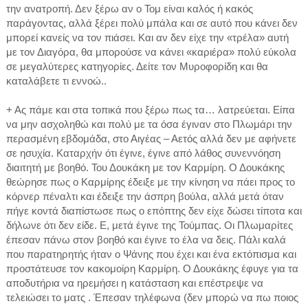
την ανατροπή. Δεν ξέρω αν ο Τομ είναι καλός ή κακός
παράγοντας, αλλά ξέρει πολύ μπάλα και σε αυτό που κάνει δεν
μπορεί κανείς να τον πιάσει. Και αν δεν είχε την «τρέλα» αυτή
με τον Διαγόρα, θα μπορούσε να κάνει «καριέρα» πολύ εύκολα
σε μεγαλύτερες κατηγορίες. Δείτε τον Μυροφορίδη και θα
καταλάβετε τι εννοώ..
+ Ας πάμε και στα τοπικά που ξέρω πως τα… λατρεύεται. Είπα
να μην ασχοληθώ και πολύ με τα όσα έγιναν στο Πλωμάρι την
περασμένη εβδομάδα, στο Αιγέας – Αετός αλλά δεν με αφήνετε
σε ησυχία. Καταρχήν ότι έγινε, έγινε από λάθος συνεννόηση
διαιτητή με βοηθό. Του Δουκάκη με τον Καρμίρη. Ο Δουκάκης
θεώρησε πως ο Καρμίρης έδειξε με την κίνηση να πάει προς το
κόρνερ πέναλτι και έδειξε την άσπρη βούλα, αλλά μετά όταν
πήγε κοντά διαπίστωσε πως ο επόπτης δεν είχε δώσει τίποτα και
δήλωνε ότι δεν είδε. Ε, μετά έγινε της Τούμπας. Οι Πλωμαρίτες
έπεσαν πάνω στον βοηθό και έγινε το έλα να δεις. Πάλι καλά
που παρατηρητής ήταν ο Ψάνης που έχει και ένα εκτόπισμα και
προστάτευσε τον κακομοίρη Καρμίρη. Ο Δουκάκης έφυγε για τα
αποδυτήρια να ηρεμήσει η κατάσταση και επέστρεψε να
τελειώσει το ματς . Έπεσαν τηλέφωνα (δεν μπορώ να πω ποιος