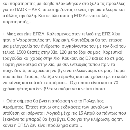
και παρατηρητής με βοηθό πλακώθηκαν στο ξύλο τις προάλλες
για το ΠΑΟΚ – ΑΕΚ, υποστηρίζοντας ο ένας την μια πλευρά και
ο άλλος την άλλη. Και σε όλα αυτά η ΕΠΣΛ είναι απλός
παρατηρητής…
+ Μιας και είπε ΕΠΣΛ. Καλεσμένος στον τελικό της ΕΠΣ Χίου
ήταν ο Ψαρρόπουλος την Κυριακή. Φαντάζομαι θα τον έπιασε
μια μελαγχολία τον άνθρωπο, συγκρίνοντας τον με τον δικό του
τελικό. 1500 θεατές στην Χίο, 120 με το ζόρι σε μας. Χορευτικά,
τραγούδια και χαρές στην Χίο, Κουκουνιάς DJ και εο εο σε μας.
Γιορτή γενικότερα στην Χιο, με συνεντεύξεις τύπου πριν το
παιχνίδι κτλ, υποχρέωση να βγει να τελειώνουμε σε μας. Τώρα
που τα δες Σταύρο, ελπίζω να έμαθες και του χρόνου με το καλό
να κάνεις και εσύ κάτι παρόμοιο… Όχι τίποτα είναι και τα 70
χρόνια φέτος και δεν βλέπω ακόμα να κινείται τίποτα…
+ Ούτε σήμερα θα βγει η απόφαση για το Πολιχνίτος –
Ατρόμητος. Έπεσε πάνω στις εκδικάσεις των μεγάλων η
υπόθεση και σέρνεται. Λογικά μέχρι τις 15 Απριλίου πάντως που
ξεκινάνε τα μπαράζ θα έχει βγει. Όσο για την κλήρωση, ας την
κάνει η ΕΠΣΛ δεν είναι πρόβλημα αυτό…