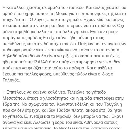
+ Και άλλος χιαστός σε ομάδα του τοπικού. Και άλλος χιαστός σε
ομάδα που χρησιμοποιεί τη Μόρια για τις προπονήσεις της και τα
παιχνίδια της. Ο λόγος φυσικά το γήπεδο. Έχουν εδώ και μήνες
το καουτσούκ στην άκρη και δεν μπορούν να το στρώσουν. Όχι
μόνο στην Μόρια αλλά και στα άλλα γήπεδα. Εγω αν ήμουν
παράγοντας ομάδας θα είχα κάνει ήδη μήνυση στους
υπευθύνους και στον δήμαρχο τον ίδιο. Παίζουν με την υγεία των
ποδοσφαιριστών γιατί είναι ανίκανοι να κάνουν τα αυτονόητα.
Δηλαδή πόσο δύσκολο είναι να ρίξεις το καουτσούκ που έχεις
ήδη προμηθευτεί? Αλλά όταν υπάρχει ατιμωρησία γενικά, δεν
πρόκειται να φτιάξει ποτέ τούτο το πράγμα. Και επειδή τα
έχουμε πει πολλές φορές, υπεύθυνος πλέον είναι ο ίδιος ο
Γαληνός.
+ Επιτέλους να και ένα καλό νέο. Τελειώνει το γήπεδο
Μεσοτόπου, έπεσε ο χλοοτάπητας και η ομάδα επιστρέφει στην
έδρα της. Να σχωρνάτε τον Κωνσταντιδέλλη και τον Τρυγώνη
που αν δεν έτρεχαν και δεν έβαζαν πλάτη, ακόμα έτσι θα ήταν
το γήπεδο. Ε, εντάξει και το Μχαλέλι δεν μπορώ να πω. Έκανε
αγώνα για εκεί. Άλλωστε η έδρα του είναι. Αθηνούλα αυτούς
έπρεπε να ευχαριστήσεις. Το Νικολέλι και τον Κατσαρό κράτα