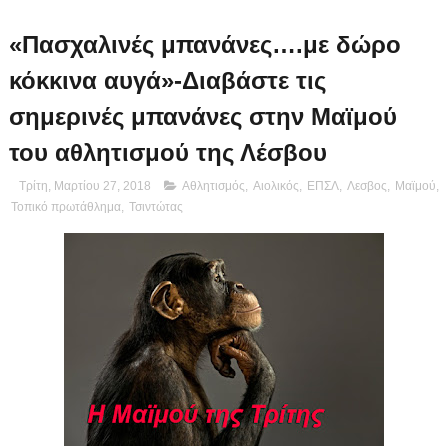
«Πασχαλινές μπανάνες….με δώρο
κόκκινα αυγά»-Διαβάστε τις
σημερινές μπανάνες στην Μαϊμού
του αθλητισμού της Λέσβου
Τρίτη, Μαρτίου 27, 2018
Αθλητισμός
,
Αιολικός
,
ΕΠΣΛ
,
Λεσβος
,
Μαϊμού
,
Τοπικό πρωτάθλημα
,
Τσιντώτας