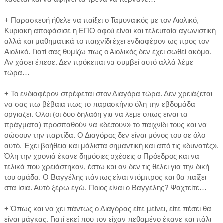
+ Παρασκευή ήθελε να παίξει ο Ταμυναικός με τον Αιολικό,
Κυριακή αποφάσισε η ΕΠΟ αφού είναι και τελευταία αγωνιστική
αλλά και μαθηματικά το παιχνίδι έχει ενδιαφέρον ως προς τον
Αιολικό. Γιατί σας θυμίζω πως ο Αιολικός δεν έχει σωθεί ακόμα.
Αν χάσει έπεσε. Δεν πρόκειται να συμβεί αυτό αλλά λέμε
τώρα…
+ Το ενδιαφέρον στρέφεται στον Διαγόρα τώρα. Δεν χρειάζεται
να σας πω βέβαια πως το παρασκήνιο όλη την εβδομάδα
οργιάζει. Όλοι (οι δυο δηλαδή για να λέμε όπως είναι τα
πράγματα) προσπαθούν να «δέσουν» το παιχνίδι τους και να
σώσουν την παρτίδα. Ο Διαγόρας δεν είναι μόνος του σε όλο
αυτό. Έχει βοήθεια και μάλιστα σημαντική και από τις «δυνατές».
Όλη την χρονιά έκανε δημόσιες σχέσεις ο Πρόεδρος και να
τελικά που χρειάστηκαν, έστω και αν δεν τις θέλει για την δική
του ομάδα. Ο Βαγγέλης πάντως είναι ντόμπρος και θα παίξει
στα ίσια. Αυτό ξέρω εγώ. Ποιος είναι ο Βαγγέλης? Ψαχτείτε…
+ Όπως και να χει πάντως ο Διαγόρας είτε μείνει, είτε πέσει θα
είναι μάγκας. Γιατί εκεί που τον είχαν πεθαμένο έκανε και πάλι