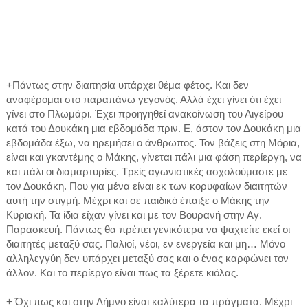
+Πάντως στην διαιτησία υπάρχει θέμα φέτος. Και δεν
αναφέρομαι στο παραπάνω γεγονός. Αλλά έχει γίνει ότι έχει
γίνει στο Πλωμάρι. Έχει προηγηθεί ανακοίνωση του Αιγείρου
κατά του Δουκάκη μια εβδομάδα πριν. Ε, άστον τον Δουκάκη μια
εβδομάδα έξω, να ηρεμήσει ο άνθρωπος. Τον βάζεις στη Μόρια,
είναι και γκαντέμης ο Μάκης, γίνεται πάλι μια φάση περίεργη, να
και πάλι οι διαμαρτυρίες. Τρείς αγωνιστικές ασχολούμαστε με
τον Δουκάκη. Που για μένα είναι εκ των κορυφαίων διαιτητών
αυτή την στιγμή. Μέχρι και σε παιδικό έπαιξε ο Μάκης την
Κυριακή. Τα ίδια είχαν γίνει και με τον Βουρανή στην Αγ.
Παρασκευή. Πάντως θα πρέπει γενικότερα να ψαχτείτε εκεί οι
διαιτητές μεταξύ σας. Παλιοί, νέοι, εν ενεργεία και μη… Μόνο
αλληλεγγύη δεν υπάρχει μεταξύ σας και ο ένας καρφώνει τον
άλλον. Και το περίεργο είναι πως τα ξέρετε κιόλας.
+ Όχι πως και στην Λήμνο είναι καλύτερα τα πράγματα. Μέχρι