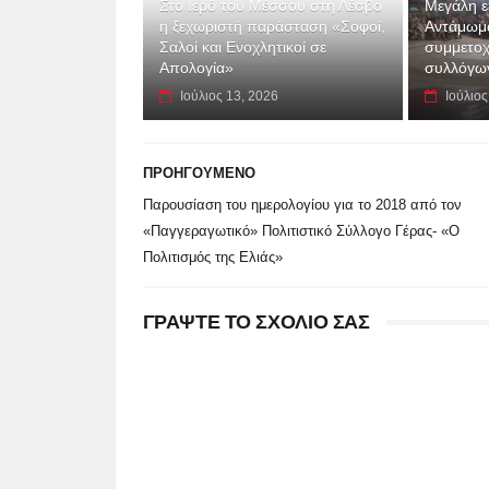
Στο Ιερό του Μέσσου στη Λέσβο
Μεγάλη επ
η ξεχωριστή παράσταση «Σοφοί,
Αντάμωμα
Σαλοί και Ενοχλητικοί σε
συμμετοχ
Απολογία»
συλλόγων
Ιούλιος 13, 2026
Ιούλιος
ΠΡΟΗΓΟΥΜΕΝΟ
Παρουσίαση του ημερολογίου για το 2018 από τον
«Παγγεραγωτικό» Πολιτιστικό Σύλλογο Γέρας- «Ο
Πολιτισμός της Ελιάς»
ΓΡΑΨΤΕ ΤΟ ΣΧΟΛΙΟ ΣΑΣ