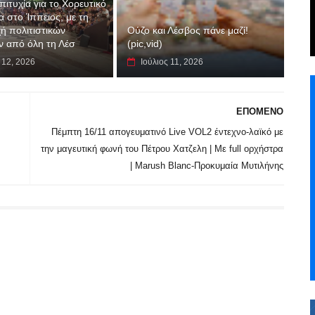
ιτυχία για το Χορευτικό
 στο Ίππειος, με τη
ή πολιτιστικών
Ούζο και Λέσβος πάνε μαζί!
 από όλη τη Λέσ
(pic,vid)
 12, 2026
Ιούλιος 11, 2026
ΕΠΟΜΕΝΟ
Πέμπτη 16/11 απογευματινό Live VOL2 έντεχνο-λαϊκό με
την μαγευτική φωνή του Πέτρου Χατζελη | Με full ορχήστρα
| Marush Blanc-Προκυμαία Μυτιλήνης