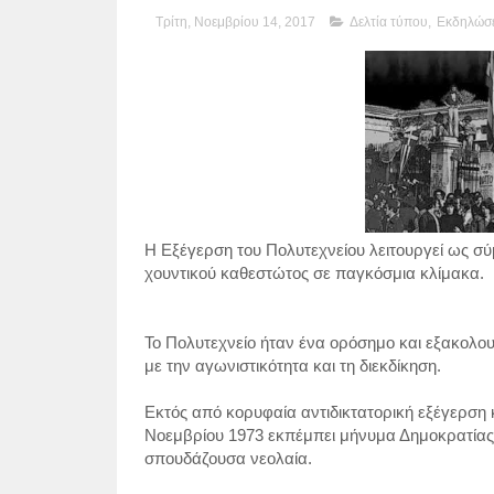
Τρίτη, Νοεμβρίου 14, 2017
Δελτία τύπου
,
Εκδηλώσε
Η Εξέγερση του Πολυτεχνείου λειτουργεί ως σύ
χουντικού καθεστώτος σε παγκόσμια κλίμακα.
Το Πολυτεχνείο ήταν ένα ορόσημο και εξακολουθε
με την αγωνιστικότητα και τη διεκδίκηση.
Εκτός από κορυφαία αντιδικτατορική εξέγερση 
Νοεμβρίου 1973 εκπέμπει μήνυμα Δημοκρατίας γ
σπουδάζουσα νεολαία.