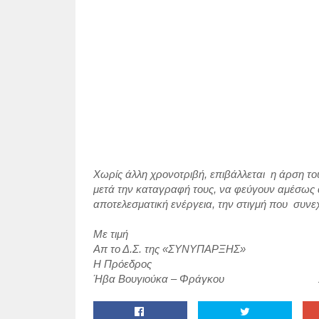
Χωρίς άλλη χρονοτριβή, επιβάλλεται η άρση το
μετά την καταγραφή τους, να φεύγουν αμέσως α
αποτελεσματική ενέργεια, την στιγμή που συνεχ
Με τιμή
Απ το Δ.Σ. της «ΣΥΝΥΠΑΡΞΗΣ»
Η Πρόεδρος Η Γραμ
Ήβα Βουγιούκα – Φράγκου Χριστ