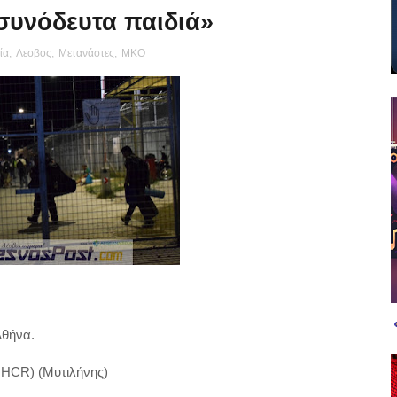
συνόδευτα παιδιά»
ία
,
Λεσβος
,
Μετανάστες
,
ΜΚΟ
ιάννη Μουζάλα
θήνα.
CR) (Μυτιλήνης)