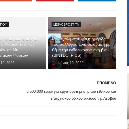
ΎΠΟΥ
LESVOSPOST TV
: Με μεγάλη επιτυχία η
Με μεγάλη επιτυχία η ημερίδα
ση Μικρών Τοπικών
του συλλόγου Ελιά σε δράση με
ών και Μη
θέμα την ενδοοικογενειακή βία
οπικών Φορέων
(ΒΙΝΤΕΟ, PICS)
 10, 2022
Ιούνιος 10, 2022
ΕΠΟΜΕΝΟ
3.500.000 ευρώ για έργα συντήρησης του εθνικού και
επαρχιακού οδικού δικτύου της Λέσβου