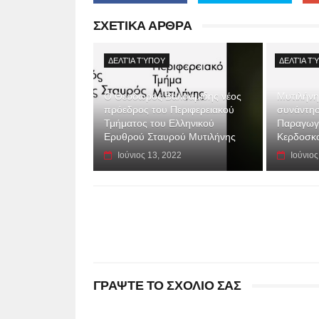
ΣΧΕΤΙΚΑ ΑΡΘΡΑ
ΔΕΛΤΊΑ ΤΎΠΟΥ
ΔΕΛΤΊΑ Τ
Ο Θεόδωρος Βαλσαμίδης νέος
Μυτιλήνη
πρόεδρος του Περιφερειακού
συνάντη
Τμήματος του Ελληνικού
Παραγωγ
Ερυθρού Σταυρού Μυτιλήνης
Κερδοσκ
Ιούνιος 13, 2022
Ιούνιος
ΓΡΑΨΤΕ ΤΟ ΣΧΟΛΙΟ ΣΑΣ