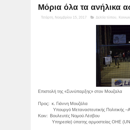
Μόρια όλα τα ανήλικα α
Τετάρτη, Νοεμβρίου 15, 2017
Δελτία τύπου
,
Κοινων
Επιστολή της «Συνύπαρξης» στον Μουζαλα
Προς: κ. Γ
Υπουργό Μεταναστευτικής Πολιτικής –Α
Κοιν: Βουλευτές Νομού Λέσβου
Υπηρεσία) ύπατης αρμοστείας ΟΗΕ (UNH