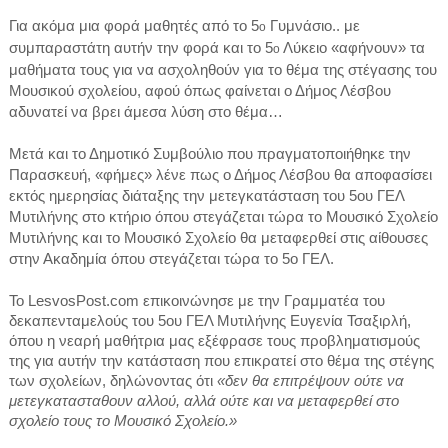
Για ακόμα μια φορά μαθητές από το 5
Γυμνάσιο.. με
ο
συμπαραστάτη αυτήν την φορά και το 5
Λύκειο «αφήνουν» τα
ο
μαθήματα τους για να ασχοληθούν για το θέμα της στέγασης του
Μουσικού σχολείου, αφού όπως φαίνεται ο Δήμος Λέσβου
αδυνατεί να βρει άμεσα λύση στο θέμα…
Μετά και το Δημοτικό Συμβούλιο που πραγματοποιήθηκε την
Παρασκευή, «φήμες» λένε πως ο Δήμος Λέσβου θα αποφασίσει
εκτός ημερησίας διάταξης την μετεγκατάσταση του 5ου ΓΕΛ
Μυτιλήνης στο κτήριο όπου στεγάζεται τώρα το Μουσικό Σχολείο
Μυτιλήνης και το Μουσικό Σχολείο θα μεταφερθεί στις αίθουσες
στην Ακαδημία όπου στεγάζεται τώρα το 5ο ΓΕΛ.
Το LesvosPost.com επικοινώνησε με την Γραμματέα του
δεκαπενταμελούς του 5ου ΓΕΛ Μυτιλήνης Ευγενία Τσαξιρλή,
όπου η νεαρή μαθήτρια μας εξέφρασε τους προβληματισμούς
της για αυτήν την κατάσταση που επικρατεί στο θέμα της στέγης
των σχολείων, δηλώνοντας ότι
«δεν θα επιτρέψουν ούτε να
μετεγκατασταθουν αλλού, αλλά ούτε και να μεταφερθεί στο
σχολείο τους το Μουσικό Σχολείο.»