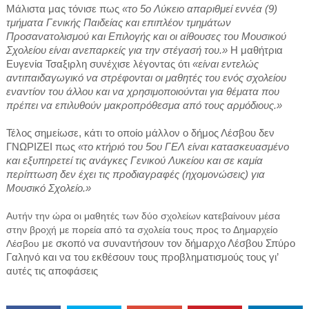
Μάλιστα μας τόνισε πως
«το 5ο Λύκειο απαριθμεί εννέα (9)
τμήματα Γενικής Παιδείας και επιπλέον τμημάτων
Προσανατολισμού και Επιλογής και οι αίθουσες του Μουσικού
Σχολείου είναι ανεπαρκείς για την στέγασή του.»
Η μαθήτρια
Ευγενία Τσαξιρλη συνέχισε λέγοντας ότι
«είναι εντελώς
αντιπαιδαγωγικό να στρέφονται οι μαθητές του ενός σχολείου
εναντίον του άλλου και να χρησιμοποιούνται για θέματα που
πρέπει να επιλυθούν μακροπρόθεσμα από τους αρμόδιους.»
Τέλος σημείωσε, κάτι το οποίο μάλλον ο δήμος Λέσβου δεν
ΓΝΩΡΙΖΕΙ πως
«το κτήριό του 5ου ΓΕΛ είναι κατασκευασμένο
και εξυπηρετεί τις ανάγκες Γενικού Λυκείου και σε καμία
περίπτωση δεν έχει τις προδιαγραφές (ηχομονώσεις) για
Μουσικό Σχολείο.»
Αυτήν την ώρα οι μαθητές των δύο σχολείων κατεβαίνουν μέσα
στην βροχή με πορεία από τα σχολεία τους προς το Δημαρχείο
Λέσβου
με σκοπό να συναντήσουν τον δήμαρχο Λέσβου Σπύρο
Γαληνό και να του εκθέσουν τους προβληματισμούς τους γι’
αυτές τις αποφάσεις