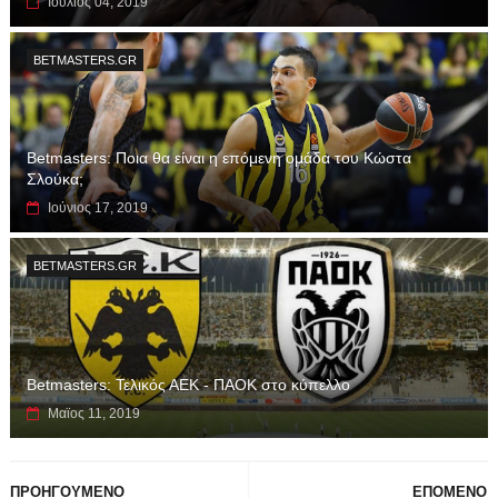
Ιούλιος 04, 2019
BETMASTERS.GR
Betmasters: Ποια θα είναι η επόμενη ομάδα του Κώστα
Σλούκα;
Ιούνιος 17, 2019
BETMASTERS.GR
Betmasters: Τελικός ΑΕΚ - ΠΑΟΚ στο κύπελλο
Μαϊος 11, 2019
ΠΡΟΗΓΟΥΜΕΝΟ
ΕΠΟΜΕΝΟ