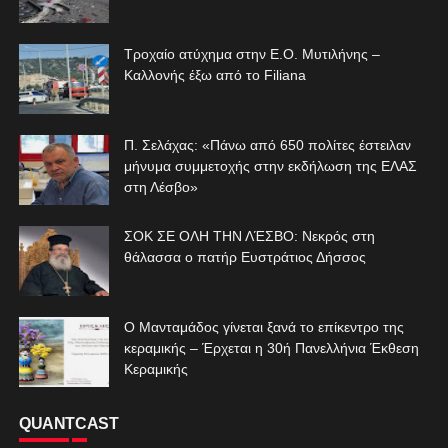
Τροχαίο ατύχημα στην Ε.Ο. Μυτιλήνης –
Καλλονής έξω από το Filiana
Π. Σελάχας: «Πάνω από 650 πολίτες έστειλαν
μήνυμα συμμετοχής στην εκδήλωση της ΕΛΑΣ
στη Λέσβο»
ΣΟΚ ΣΕ ΟΛΗ ΤΗΝ ΛΈΣΒΟ: Νεκρός στη
θάλασσα ο πατήρ Ευστράτιος Δήσσος
Ο Μανταμάδος γίνεται ξανά το επίκεντρο της
κεραμικής – Έρχεται η 30ή Πανελλήνια Έκθεση
Κεραμικής
QUANTCAST