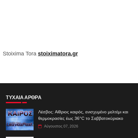
Stoixima Tora
stoiximatora.gr
ΤΥΧΑΙΑ ΑΡΘΡΑ
Λέσβος: Αίθριος καιρός, ενισχυμένο μελτέμι και
θερμοκρασίες έως 36°C το Σαββατοκύριακο
Αύγουστος 07, 2026