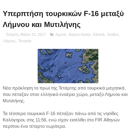
Υπερπτήση τουρκικών F-16 μεταξύ
Λήμνου και Μυτιλήνης
Τετάρτη, Μαΐου 31, 2017
Άμυνα
,
Βόρειο Αιγαίο
,
Εθνικά
,
Λεσβος
,
Λήμνος
,
Τουρκία
Νέα πρόκληση το πρωί της Τετάρτης από τουρκικά μαχητικά,
που πέταξαν στον ελληνικό εναέριο χώρο, μεταξύ Λήμνου και
Μυτιλήνης.
Τα τέσσερα τουρκικά F-16 πέταξαν πάνω από τις νησίδες
Καλόγηροι, στις 11:56, ενώ είχαν εισέλθει στο FIR Αθηνών
περίπου ένα τέταρτο νωρίτερα.