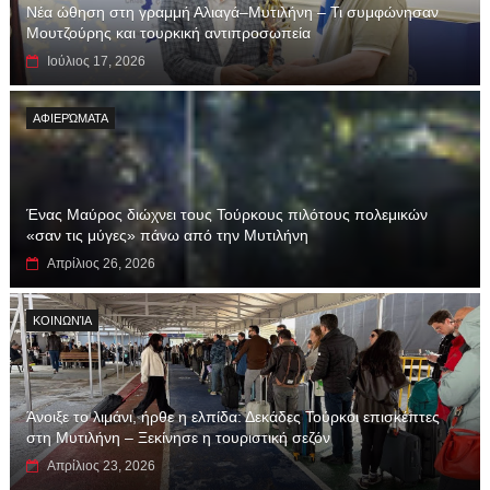
Νέα ώθηση στη γραμμή Αλιαγά–Μυτιλήνη – Τι συμφώνησαν
Μουτζούρης και τουρκική αντιπροσωπεία
Ιούλιος 17, 2026
ΑΦΙΕΡΏΜΑΤΑ
Ένας Μαύρος διώχνει τους Τούρκους πιλότους πολεμικών
«σαν τις μύγες» πάνω από την Μυτιλήνη
Απρίλιος 26, 2026
ΚΟΙΝΩΝΊΑ
Άνοιξε το λιμάνι, ήρθε η ελπίδα: Δεκάδες Τούρκοι επισκέπτες
στη Μυτιλήνη – Ξεκίνησε η τουριστική σεζόν
Απρίλιος 23, 2026