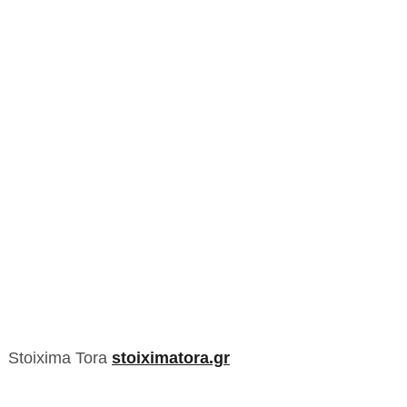
Stoixima Tora
stoiximatora.gr