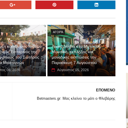
ΑΓΟΡΆ
υξη και πλήθος πιστών
Λευκή Νύχτα στη Μυτιλήνη:
ρικός Εσπερινός της
Μουσική, εκπλήξεις και
φώσεως του Σωτήρος
μοναδικές εκπτώσεις την
λα Μυστεγνών
Παρασκευή 7 Αυγούστου
τος 06, 2026
Αύγουστος 05, 2026
ΕΠΟΜΕΝΟ
Betmasters.gr: Μας κλείνει το μάτι ο Φλεβάρης