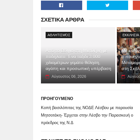
ΣΧΕΤΙΚΑ ΑΡΘΡΑ
ΑΘΛΗΤΙΣΜΌΣ
ΕΚΚΛΗΣΙΆ
Από το Βέλγιο στη Μυτιλήνη με
Με κατάν
ποδήλατο: Ένα ταξίδι 3.000
ο πανηγυ
χιλιομέτρων γεμάτο θέληση,
Μεταμορ
αγάπη και προσωπική υπέρβαση
στη Σκά
Αύγουστος 06, 2026
Αύγουσ
ΠΡΟΗΓΟΥΜΕΝΟ
Κοπή βασιλόπιτας της ΝΟΔΕ Λέσβου με παρουσία
Μητσοτάκη- Έρχεται στην Λέσβο την Παρασκευή ο
πρόεδρος της Ν.Δ