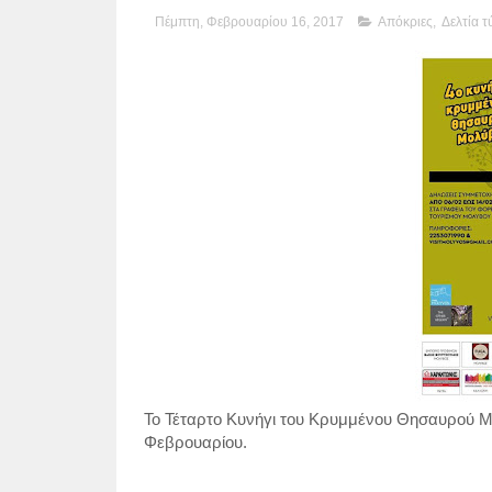
Πέμπτη, Φεβρουαρίου 16, 2017
Απόκριες
,
Δελτία 
To Τέταρτο Κυνήγι του Κρυμμένου Θησαυρού Μολ
Φεβρουαρίου.