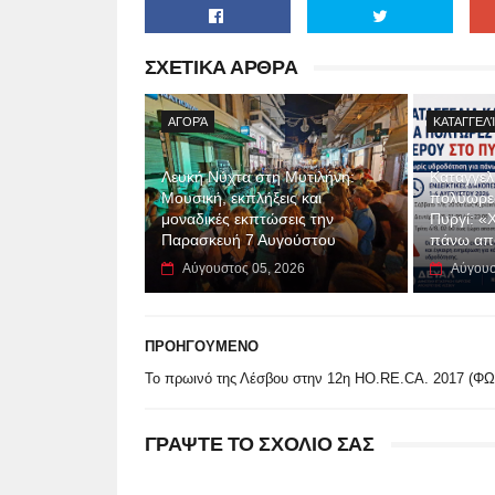
ΣΧΕΤΙΚΑ ΑΡΘΡΑ
ΑΓΟΡΆ
ΚΑΤΑΓΓΕΛ
Λευκή Νύχτα στη Μυτιλήνη:
Καταγγελί
Μουσική, εκπλήξεις και
πολύωρες
μοναδικές εκπτώσεις την
Πυργί: «
Παρασκευή 7 Αυγούστου
πάνω απ
Αύγουστος 05, 2026
Αύγουσ
ΠΡΟΗΓΟΥΜΕΝΟ
Το πρωινό της Λέσβου στην 12η HO.RE.CA. 2017 (Φ
ΓΡΑΨΤΕ ΤΟ ΣΧΟΛΙΟ ΣΑΣ