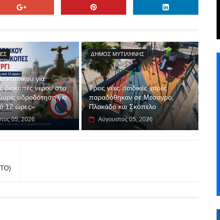
ΊΕΣ
ΔΉΜΟΣ ΜΥΤΙΛΉΝΗΣ
α κατοίκου για
 διακοπές νερού στο
Τρεις νέες παιδικές χαρές
Χωρίς υδροδότηση για
παραδόθηκαν σε Μεσαγρό,
ό 12 ώρες»
Πλακάδο και Σκόπελο
τος 05, 2026
Αύγουστος 05, 2026
ΩΤΟ)