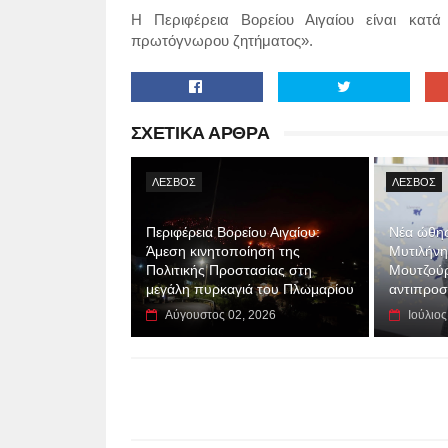
Η Περιφέρεια Βορείου Αιγαίου είναι κατά
πρωτόγνωρου ζητήματος».
ΣΧΕΤΙΚΑ ΑΡΘΡΑ
ΛΕΣΒΟΣ
ΛΕΣΒΟΣ
Περιφέρεια Βορείου Αιγαίου:
Νέα ώθησ
Άμεση κινητοποίηση της
Μυτιλήνη
Πολιτικής Προστασίας στη
Μουτζούρ
μεγάλη πυρκαγιά του Πλωμαρίου
αντιπρο
Αύγουστος 02, 2026
Ιούλιος