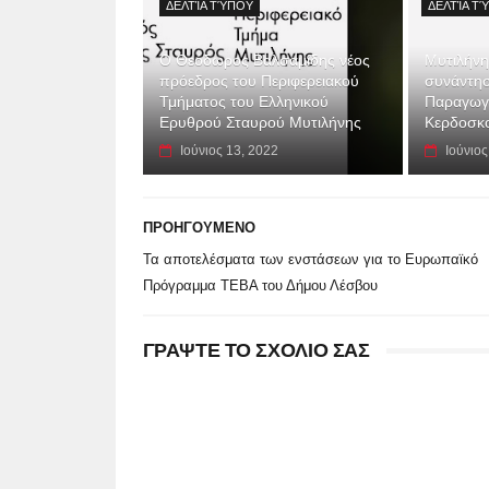
ΔΕΛΤΊΑ ΤΎΠΟΥ
ΔΕΛΤΊΑ Τ
Ο Θεόδωρος Βαλσαμίδης νέος
Μυτιλήνη
πρόεδρος του Περιφερειακού
συνάντη
Τμήματος του Ελληνικού
Παραγωγ
Ερυθρού Σταυρού Μυτιλήνης
Κερδοσκ
Ιούνιος 13, 2022
Ιούνιος
ΠΡΟΗΓΟΥΜΕΝΟ
Τα αποτελέσματα των ενστάσεων για το Ευρωπαϊκό
Πρόγραμμα ΤΕΒΑ του Δήμου Λέσβου
ΓΡΑΨΤΕ ΤΟ ΣΧΟΛΙΟ ΣΑΣ