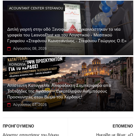
ACOUNTANT CENTER STEFANOU
Διπλή γιορτή στην οδό Ξενοφώντος: Εγκαινιάστηκαν τα νέα
γραφεία του LesvosPost και του Λογιστικού - Μεσιτικού
Γραφείου «Στεφάνου Κωνσταντίνος - Στεφάνου Γεώργιος Ο.Ε»
Αύγουστος 08, 2026
ΚΟΙΝΩΝΊΑ
Απίστευτη Καταγγελία: Απαράδεκτη Συμπεριφορά από
Ταξιτζήδες της Αγιάσου – Εγκατέλειψαν Ανήμπορους
Προσκυνητές στον Βωμό του Κέρδους!
Αύγουστος 07, 2026
ΠΡΟΗΓΟΥΜΕΝΟ
ΕΠΟΜΕΝΟ
Αόριστες απαντήσεις του Δήμου
Ημερίδα με θέμα: «Ο