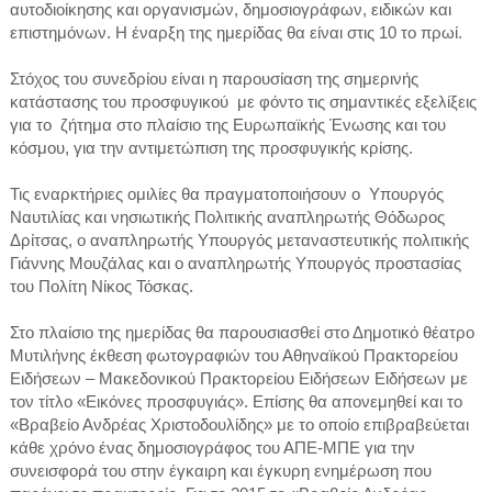
αυτοδιοίκησης και οργανισμών, δημοσιογράφων, ειδικών και
επιστημόνων. Η έναρξη της ημερίδας θα είναι στις 10 το πρωί.
Στόχος του συνεδρίου είναι η παρουσίαση της σημερινής
κατάστασης του προσφυγικού με φόντο τις σημαντικές εξελίξεις
για το ζήτημα στο πλαίσιο της Ευρωπαϊκής Ένωσης και του
κόσμου, για την αντιμετώπιση της προσφυγικής κρίσης.
Τις εναρκτήριες ομιλίες θα πραγματοποιήσουν ο Υπουργός
Ναυτιλίας και νησιωτικής Πολιτικής αναπληρωτής Θόδωρος
Δρίτσας, ο αναπληρωτής Υπουργός μεταναστευτικής πολιτικής
Γιάννης Μουζάλας και ο αναπληρωτής Υπουργός προστασίας
του Πολίτη Νίκος Τόσκας.
Στο πλαίσιο της ημερίδας θα παρουσιασθεί στο Δημοτικό θέατρο
Μυτιλήνης έκθεση φωτογραφιών του Αθηναϊκού Πρακτορείου
Ειδήσεων – Μακεδονικού Πρακτορείου Ειδήσεων Ειδήσεων με
τον τίτλο «Εικόνες προσφυγιάς». Επίσης θα απονεμηθεί και το
«Βραβείο Ανδρέας Χριστοδουλίδης» με το οποίο επιβραβεύεται
κάθε χρόνο ένας δημοσιογράφος του ΑΠΕ-ΜΠΕ για την
συνεισφορά του στην έγκαιρη και έγκυρη ενημέρωση που