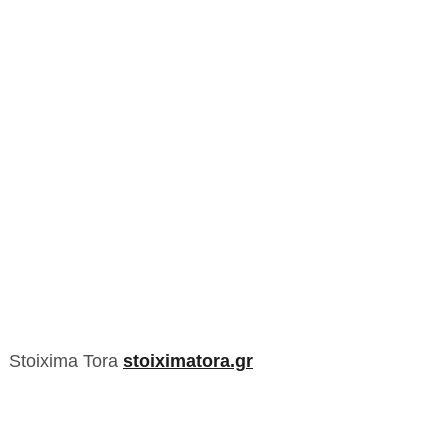
Stoixima Tora
stoiximatora.gr