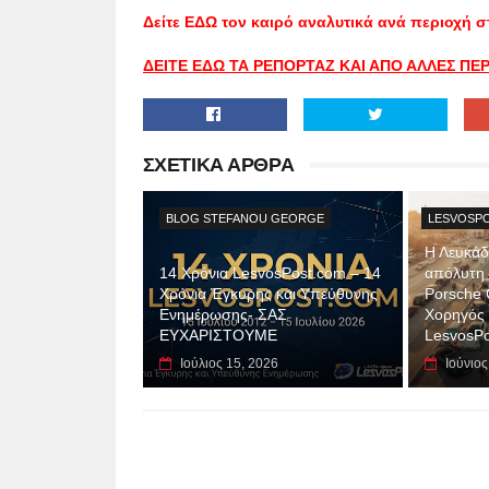
Δείτε ΕΔΩ τον καιρό αναλυτικά ανά περιοχή σ
ΔΕΙΤΕ ΕΔΩ ΤΑ ΡΕΠΟΡΤΑΖ ΚΑΙ ΑΠΟ ΑΛΛΕΣ Π
ΣΧΕΤΙΚΑ ΑΡΘΡΑ
BLOG STEFANOU GEORGE
LESVOSPO
Η Λευκάδ
14 Χρόνια LesvosPost.com – 14
απόλυτη ε
Χρόνια Έγκυρης και Υπεύθυνης
Porsche 
Ενημέρωσης- ΣΑΣ
Χορηγός 
ΕΥΧΑΡΙΣΤΟΥΜΕ
LesvosPo
Ιούλιος 15, 2026
Ιούνιος