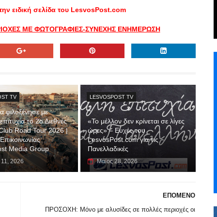
την ειδική σελίδα του LesvosPost.com
ΕΡΙΟΧΕΣ ΜΕ ΦΩΤΟΓΡΑΦΙΕΣ-ΣΥΝΕΧΗΣ ΕΝΗΜΕΡΩΣΗ
ST TV
LESVOSPOST TV
α φιλοξένησε με
πιτυχία το 2ο Διεθνές
«Το μέλλον δεν κρίνεται σε λίγες
Club Road Tour 2026 |
ώρες» – Ευχές του
Επικοινωνίας
LesvosPost.com για τις
st Media Group
Πανελλαδικές
 11, 2026
Μαϊος 28, 2026
ΕΠΟΜΕΝΟ
ΠΡΟΣΟΧΗ: Μόνο με αλυσίδες σε πολλές περιοχές οι