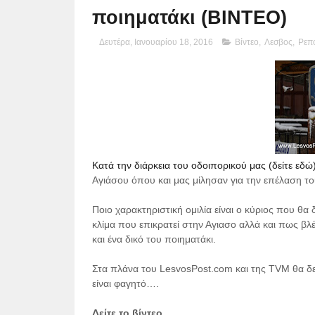
ποιηματάκι (ΒΙΝΤΕΟ)
Δευτέρα, Ιανουαρίου 18, 2016
Βίντεο
,
Λεσβος
,
Ρεπο
Κατά την διάρκεια του οδοιπορικού μας (δείτε εδώ
Αγιάσου όπου και μας μίλησαν για την επέλαση του
Ποιο χαρακτηριστική ομιλία είναι ο κύριος που θα
κλίμα που επικρατεί στην Αγιασο αλλά και πως βλέπ
και ένα δικό του ποιηματάκι.
Στα πλάνα του LesvosPost.com και της TVM θα δείτε
είναι φαγητό….
Δείτε
το
βίντεο
…