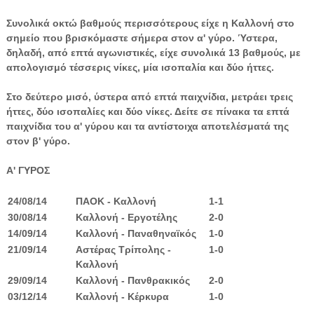
Συνολικά οκτώ βαθμούς περισσότερους είχε η Καλλονή στο
σημείο που βρισκόμαστε σήμερα στον α' γύρο. Ύστερα,
δηλαδή, από επτά αγωνιστικές, είχε συνολικά 13 βαθμούς, με
απολογισμό τέσσερις νίκες, μία ισοπαλία και δύο ήττες.
Στο δεύτερο μισό, ύστερα από επτά παιχνίδια, μετράει τρεις
ήττες, δύο ισοπαλίες και δύο νίκες. Δείτε σε πίνακα τα επτά
παιχνίδια του α' γύρου και τα αντίστοιχα αποτελέσματά της
στον β' γύρο.
Α' ΓΥΡΟΣ
24/08/14
ΠΑΟΚ - Καλλονή
1-1
30/08/14
Καλλονή - Εργοτέλης
2-0
14/09/14
Καλλονή - Παναθηναϊκός
1-0
21/09/14
Αστέρας Τρίπολης -
1-0
Καλλονή
29/09/14
Καλλονή - Πανθρακικός
2-0
03/12/14
Καλλονή - Κέρκυρα
1-0