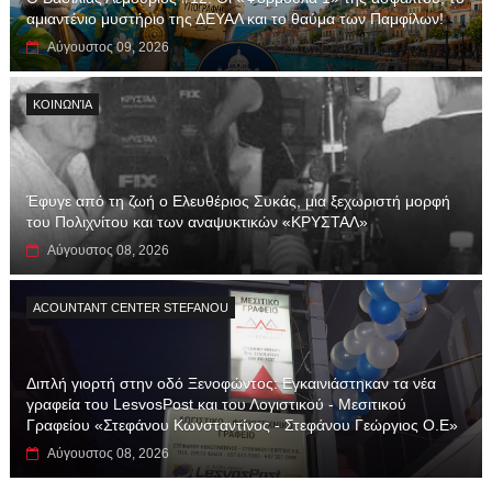
αμιαντένιο μυστήριο της ΔΕΥΑΛ και το θαύμα των Παμφίλων!
Αύγουστος 09, 2026
ΚΟΙΝΩΝΊΑ
Έφυγε από τη ζωή ο Ελευθέριος Συκάς, μια ξεχωριστή μορφή
του Πολιχνίτου και των αναψυκτικών «ΚΡΥΣΤΑΛ»
Αύγουστος 08, 2026
ACOUNTANT CENTER STEFANOU
Διπλή γιορτή στην οδό Ξενοφώντος: Εγκαινιάστηκαν τα νέα
γραφεία του LesvosPost και του Λογιστικού - Μεσιτικού
Γραφείου «Στεφάνου Κωνσταντίνος - Στεφάνου Γεώργιος Ο.Ε»
Αύγουστος 08, 2026