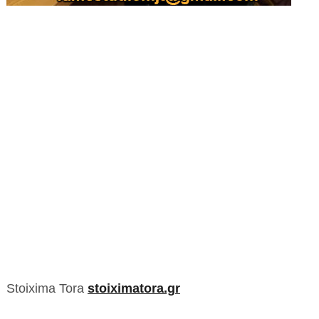
Stoixima Tora
stoiximatora.gr