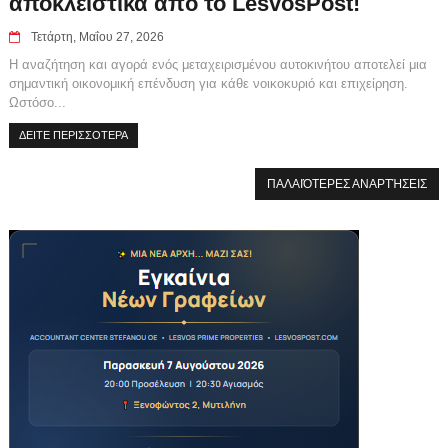
αποκλειστικά από το LesvosPost!
Τετάρτη, Μαΐου 27, 2026
Η αναζήτηση και αγορά ενός μεταχειρισμένου αυτοκινήτου αποτελεί μια
σημαντική οικονομική επένδυση για κάθε νοικοκυριό και επιχείρηση.
Ωστόσο...
ΔΕΙΤΕ ΠΕΡΙΣΣΟΤΕΡΑ
ΠΑΛΑΙΌΤΕΡΕΣ ΑΝΑΡΤΉΣΕΙΣ