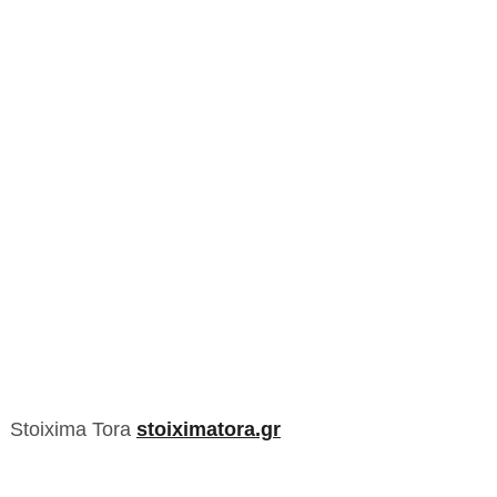
Stoixima Tora
stoiximatora.gr