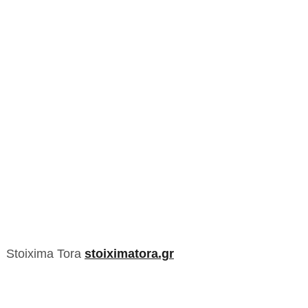
Stoixima Tora
stoiximatora.gr