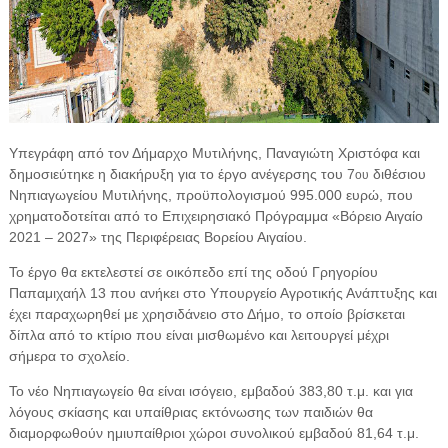
Υπεγράφη από τον Δήμαρχο Μυτιλήνης, Παναγιώτη Χριστόφα και
δημοσιεύτηκε η διακήρυξη για το έργο ανέγερσης του 7
διθέσιου
ου
Νηπιαγωγείου Μυτιλήνης, προϋπολογισμού 995.000 ευρώ, που
χρηματοδοτείται από το Επιχειρησιακό Πρόγραμμα «Βόρειο Αιγαίο
2021 – 2027» της Περιφέρειας Βορείου Αιγαίου.
Το έργο θα εκτελεστεί σε οικόπεδο επί της οδού Γρηγορίου
Παπαμιχαήλ 13 που ανήκει στο Υπουργείο Αγροτικής Ανάπτυξης και
έχει παραχωρηθεί με χρησιδάνειο στο Δήμο, το οποίο βρίσκεται
δίπλα από το κτίριο που είναι μισθωμένο και λειτουργεί μέχρι
σήμερα το σχολείο.
Το νέο Νηπιαγωγείο θα είναι ισόγειο, εμβαδού 383,80 τ.μ. και για
λόγους σκίασης και υπαίθριας εκτόνωσης των παιδιών θα
διαμορφωθούν ημιυπαίθριοι χώροι συνολικού εμβαδού 81,64 τ.μ.