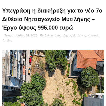
Υπεγράφη η διακήρυξη για το νέο 7ο
Διθέσιο Νηπιαγωγείο Μυτιλήνης –
Έργο ύψους 995.000 ευρώ
Τετάρτη, Ιουλίου 01, 2026
Δελτία τύπου
,
Δήμος Μυτιλήνης
,
Κοινωνία
,
Λεσβος