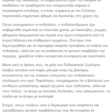
αναδείξουν τα προβλήματα που αντιμετωπίζει σήμερα η
συγκεκριμένη υποδομή, η οποία, σύμφωνα με τον Σύλλογο,
παρουσιάζει σημαντικές φθορές και δυσκολίες στη χρήση της.
Όπως επισημαίνουν οι ποδηλάτες, ο ποδηλατόδρομος έχει
επιβαρυνθεί σημαντικά τα τελευταία χρόνια, με λακκούβες, ρωγμές,
φθαρμένα διαχωριστικά και σημεία που έχουν επηρεαστεί από τη
συχνή διέλευση και στάθμευση οχημάτων. Ένα έργο που
δημιουργήθηκε για να προσφέρει ασφαλή πρόσβαση σε πεζούς και
ποδηλάτες, αλλά και για να αναδεικνύει το φυσικό περιβάλλον της
περιοχής, χρειάζεται πλέον ουσιαστική συντήρηση και προστασία.
Μέσα από τη δράση τους, τα μέλη του Ποδηλατικού Συλλόγου
Λέσβου έστειλαν ένα σαφές μήνυμα υπέρ της βιώσιμης
κινητικότητας και της ανάγκης ενίσχυσης των ποδηλατικών
υποδομών στο νησί. Παράλληλα, υπογράμμισαν ότι η βελτίωση των
συνθηκών μετακίνησης αφορά όχι μόνο τους ποδηλάτες, αλλά και
τους πεζούς, τα άτομα με κινητικές δυσκολίες, τους ηλικιωμένους, τα
παιδιά και τα άτομα με αναπηρία.
Στόχος, όπως τονίζουν, είναι η δημιουργία ενός ασφαλούς και
προσβάσιμου αστικού περιβάλλοντος που θα επιτρέπει σε