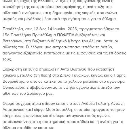
άλλες περιοχές της Ελλάδας. Στόχος της διοργάνωσης είναι η
προώθηση της επιτραπέζιας αντισφαίρισης, η ανάπτυξη του
αθλητικού πνεύματος και η δημιουργία μιας γιορτής που ενώνει
μικρούς και μεγάλους μέσα από την αγάπη τους για το άθλημα.
Παράλληλα, στις 12 έως 14 Ιουνίου 2026, πραγματοποιήθηκε το
15ο Πανελλήνιο Πρωτάθλημα ΠΟΦΕΠΑ Ανεξαρτήτων και
Βετεράνων, στο Βυζαντινό Αθλητικό Κέντρο του Αλίμου, όπου οι
αθλητές του Συλλόγου μας εκπροσώπησαν επάξια τη Λέσβο,
αφήνοντας εξαιρετικές εντυπώσεις με τις εμφανίσεις και τις επιδόσεις
τους.
Ξεχωριστή επιτυχία σημείωσε η Άντα Βλοτινού που κατέκτησε
χάλκινο μετάλλιο (3η θέση) στο Διπλό Γυναικών, καθώς και ο Πάρης
Βουρλιώτης, ο οποίος κατέκτησε το χάλκινο μετάλλιο στο αγώνισμα
Consolation, επιβεβαιώνοντας το υψηλό αγωνιστικό επίπεδο των
αθλητών του Συλλόγου μας.
Θερμά συγχαρητήρια αξίζουν επίσης στους Ανδρέα Γαλατή, Αντώνη
Λαμπρινάκο και Γιώργο Μουτζουρέλλη, οι οποίοι πραγματοποίησαν
εξαιρετικές εμφανίσεις και ιδιαίτερα ανταγωνιστικούς αγώνες,
αποδεικνύοντας ότι η συστηματική προσπάθεια και η αγάπη για το
άθλημα αποδίδουν καρπούς.