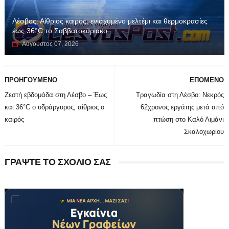
Λέσβος: Αίθριος καιρός, ενισχυμένο μελτέμι και θερμοκρασίες
έως 36°C το Σαββατοκύριακο
Αύγουστος 07, 2026
ΠΡΟΗΓΟΥΜΕΝΟ
ΕΠΟΜΕΝΟ
Ζεστή εβδομάδα στη Λέσβο – Έως
Τραγωδία στη Λέσβο: Νεκρός
και 36°C ο υδράργυρος, αίθριος ο
62χρονος εργάτης μετά από
καιρός
πτώση στο Καλό Λιμάνι
Σκαλοχωρίου
ΓΡΑΨΤΕ ΤΟ ΣΧΟΛΙΟ ΣΑΣ