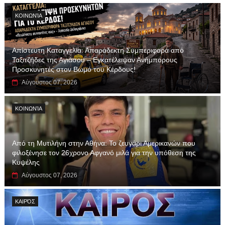
ΚΟΙΝΩΝΊΑ
Απίστευτη Καταγγελία: Απαράδεκτη Συμπεριφορά από
Ταξιτζήδες της Αγιάσου – Εγκατέλειψαν Ανήμπορους
Προσκυνητές στον Βωμό του Κέρδους!
Αύγουστος 07, 2026
ΚΟΙΝΩΝΊΑ
Από τη Μυτιλήνη στην Αθήνα: Το ζευγάρι Αμερικανών που
φιλοξένησε τον 26χρονο Αφγανό μιλά για την υπόθεση της
Κυψέλης
Αύγουστος 07, 2026
ΚΑΙΡΌΣ