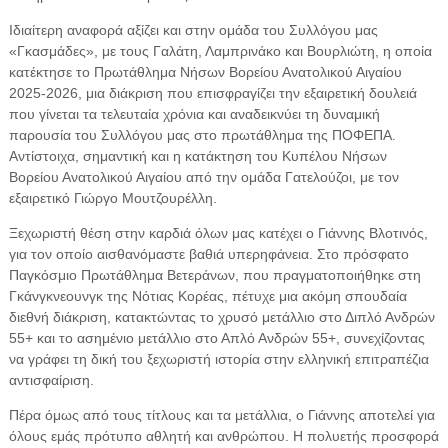
Ιδιαίτερη αναφορά αξίζει και στην ομάδα του Συλλόγου μας
«Γκασμάδες», με τους Γαλάτη, Λαμπρινάκο και Βουρλιώτη, η οποία
κατέκτησε το Πρωτάθλημα Νήσων Βορείου Ανατολικού Αιγαίου
2025-2026, μια διάκριση που επισφραγίζει την εξαιρετική δουλειά
που γίνεται τα τελευταία χρόνια και αναδεικνύει τη δυναμική
παρουσία του Συλλόγου μας στο πρωτάθλημα της ΠΟΦΕΠΑ.
Αντίστοιχα, σημαντική και η κατάκτηση του Κυπέλου Νήσων
Βορείου Ανατολικού Αιγαίου από την ομάδα Γατελούζοι, με τον
εξαιρετικό Γιώργο Μουτζουρέλλη.
Ξεχωριστή θέση στην καρδιά όλων μας κατέχει ο Γιάννης Βλοτινός,
για τον οποίο αισθανόμαστε βαθιά υπερηφάνεια. Στο πρόσφατο
Παγκόσμιο Πρωτάθλημα Βετεράνων, που πραγματοποιήθηκε στη
Γκάνγκνεουνγκ της Νότιας Κορέας, πέτυχε μια ακόμη σπουδαία
διεθνή διάκριση, κατακτώντας το χρυσό μετάλλιο στο Διπλό Ανδρών
55+ και το ασημένιο μετάλλιο στο Απλό Ανδρών 55+, συνεχίζοντας
να γράφει τη δική του ξεχωριστή ιστορία στην ελληνική επιτραπέζια
αντισφαίριση.
Πέρα όμως από τους τίτλους και τα μετάλλια, ο Γιάννης αποτελεί για
όλους εμάς πρότυπο αθλητή και ανθρώπου. Η πολυετής προσφορά