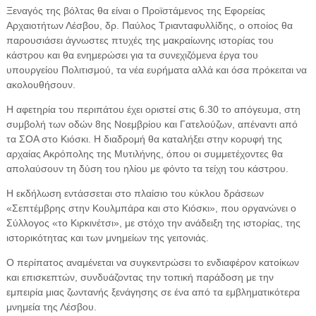
Ξεναγός της βόλτας θα είναι ο Προϊστάμενος της Εφορείας
Αρχαιοτήτων Λέσβου, δρ. Παύλος Τριανταφυλλίδης, ο οποίος θα
παρουσιάσει άγνωστες πτυχές της μακραίωνης ιστορίας του
κάστρου και θα ενημερώσει για τα συνεχιζόμενα έργα του
υπουργείου Πολιτισμού, τα νέα ευρήματα αλλά και όσα πρόκειται να
ακολουθήσουν.
Η αφετηρία του περιπάτου έχει οριστεί στις 6.30 το απόγευμα, στη
συμβολή των οδών 8ης Νοεμβρίου και Γατελούζων, απέναντι από
τα ΣΟΑ στο Κιόσκι. Η διαδρομή θα καταλήξει στην κορυφή της
αρχαίας Ακρόπολης της Μυτιλήνης, όπου οι συμμετέχοντες θα
απολαύσουν τη δύση του ηλίου με φόντο τα τείχη του κάστρου.
Η εκδήλωση εντάσσεται στο πλαίσιο του κύκλου δράσεων
«Σεπτέμβρης στην Κουλμπάρα και στο Κιόσκι», που οργανώνει ο
Σύλλογος «το Κιρκινέτσι», με στόχο την ανάδειξη της ιστορίας, της
ιστορικότητας και των μνημείων της γειτονιάς.
Ο περίπατος αναμένεται να συγκεντρώσει το ενδιαφέρον κατοίκων
και επισκεπτών, συνδυάζοντας την τοπική παράδοση με την
εμπειρία μιας ζωντανής ξενάγησης σε ένα από τα εμβληματικότερα
μνημεία της Λέσβου.