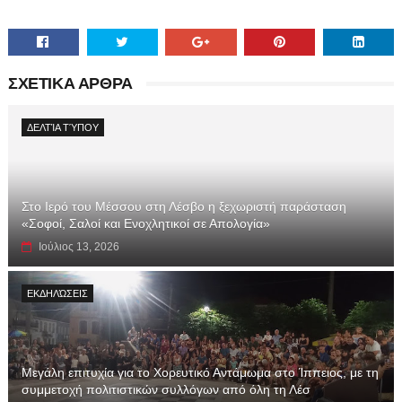
ΣΧΕΤΙΚΑ ΑΡΘΡΑ
ΔΕΛΤΊΑ ΤΎΠΟΥ
Στο Ιερό του Μέσσου στη Λέσβο η ξεχωριστή παράσταση
«Σοφοί, Σαλοί και Ενοχλητικοί σε Απολογία»
Ιούλιος 13, 2026
ΕΚΔΗΛΏΣΕΙΣ
Μεγάλη επιτυχία για το Χορευτικό Αντάμωμα στο Ίππειος, με τη
συμμετοχή πολιτιστικών συλλόγων από όλη τη Λέσ