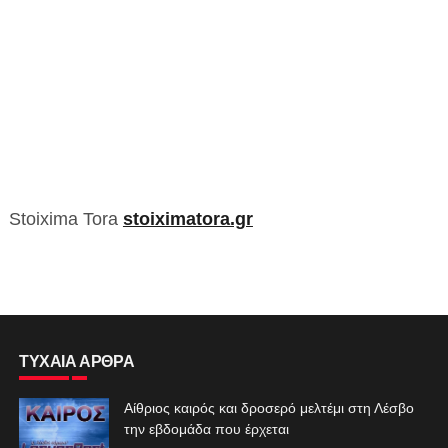
Stoixima Tora
stoiximatora.gr
ΤΥΧΑΙΑ ΑΡΘΡΑ
Αίθριος καιρός και δροσερό μελτέμι στη Λέσβο
την εβδομάδα που έρχεται