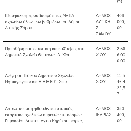
(€)
Εξασφάλιση προσβασιμότητας ΑΜΕΑ
ΔΗΜΟΣ
408.
σχολείων όλων των βαθμίδων του Δήμου
ΔΥΤΙΚΗ
000,
Δυτικής Σάμου
Σ
00
ΣΑΜΟΥ
Προσθήκη κατ’ επέκταση και καθ’ ύψος στο
ΔΗΜΟΣ
2.56
Δημοτικό Σχολείο Θυμιανών Δ. Χίου
ΧΙΟΥ
6.00
0,00
Ανέγερση Ειδικού Δημοτικού Σχολείου-
ΔΗΜΟΣ
11.5
Νηπιαγωγείου και Ε.Ε.Ε.Ε.Κ. Χίου
ΧΙΟΥ
46.4
22,5
7
Αποκατάσταση φθορών και στατικής
ΔΗΜΟΣ
353.
επάρκειας σχολικών κτιριακών υποδομών
ΙΚΑΡΙΑΣ
400,
Γυμνασίου Λυκείου Αγίου Κηρύκου Ικαρίας
00