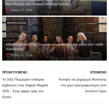
Μουτζούρης και τουρκική αντιπροσωπεία
Ιούλιος 17, 2026
ΒΌΡΕΙΟ ΑΙΓΑΊΟ
Influencers από την Τουρκία γνώρισαν τη Σάμο μέσα από ταξίδι
εξοικείωσης
Ιούλιος 01, 2026
ΠΡΟΗΓΟΥΜΕΝΟ
ΕΠΟΜΕΝΟ
Το Ούζο Πλωμαρίου Ισιδώρου
Αυτοψία του Δημάρχου Μυτιλήνης
Αρβανίτου στην Aegean Regatta
στο έργο ηλεκτροφωτισμού στον
2025 – Ένας φόρος τιμής στο
Σκόπελο Γέρας
Αιγαίο