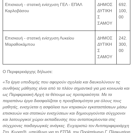
Επισκευή - στατική ενίσχυση ΓΕΛ - ΕΠΑΛ
ΔΗΜΟΣ
692.
Καρλοβάσου
ΔΥΤΙΚΗ
100,
Σ
00
ΣΑΜΟΥ
Επισκευή - στατική ενίσχυση Λυκείου
ΔΗΜΟΣ
242.
Μαραθοκάμπου
ΔΥΤΙΚΗ
300,
Σ
00
ΣΑΜΟΥ
Ο Περιφερειάρχης δήλωσε:
«Τα έργα υποδομής που αφορούν σχολεία και διευκολύνουν τις
συνθήκες μάθησης είναι από τα πλέον σημαντικά για μια κοινωνία και
ως Περιφερειακή Αρχή τα θέτουμε ως προτεραιότητα. Με τα
παραπάνω έργα διασφαλίζεται η προσβασιμότητα για όλους τους
μαθητές, ενισχύεται η ασφάλεια των κτιριακών εγκαταστάσεων μέσω
επισκευών και στατικών ενισχύσεων και δημιουργούνται σύγχρονοι
και λειτουργικοί χώροι εκπαίδευσης που ανταποκρίνονται στις
σύγχρονες παιδαγωγικές ανάγκες. Ευχαριστώ τον Αντιπεριφερειάρχη
Στρ. Κυρατζή, υπεύθυνο για το ΕΣΠΑ, τον Προϊστάμενο Γ. Πλακωτάρη