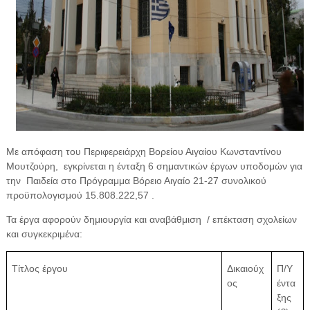
Με απόφαση του Περιφερειάρχη Βορείου Αιγαίου Κωνσταντίνου
Μουτζούρη, εγκρίνεται η ένταξη 6 σημαντικών έργων υποδομών για
την Παιδεία στο Πρόγραμμα Βόρειο Αιγαίο 21-27 συνολικού
προϋπολογισμού 15.808.222,57 .
Τα έργα αφορούν δημιουργία και αναβάθμιση / επέκταση σχολείων
και συγκεκριμένα:
Τίτλος έργου
Δικαιούχ
Π/Υ
ος
έντα
ξης