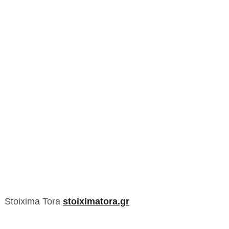
Stoixima Tora
stoiximatora.gr