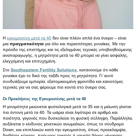
Η 
εγκυμοσύνη μετά τα 40
 δεν είναι πλέον απλά ένα όνειρο – είναι 
μια 
πραγματικότητα
 για όλο και περισσότερες γυναίκες. Με την 
πρόοδο της επιστήμης και τις εξελιγμένες τεχνικές υποβοηθούμενης 
αναπαραγωγής, η μητρότητα μετά τα 40 μπορεί να γίνει ασφαλής, 
ελεγχόμενη και επιτυχημένη.
Στο 
Southeastern Fertility Solutions
, κατανοούμε ότι κάθε 
γυναίκα έχει το δικό της ταξίδι προς τη μητρότητα. Γι’ αυτό 
συνδυάζουμε εμπειρία, εξατομικευμένη φροντίδα και καινοτόμες 
τεχνικές για να σας φέρουμε πιο κοντά στο όνειρο σας.
Οι Προκλήσεις της Εγκυμοσύνης μετά τα 40
Η γονιμότητα μειώνεται φυσιολογικά μετά τα 35 και η μείωση γίνεται 
πιο έντονη μετά τα 40. Τα ωάρια είναι λιγότερα σε αριθμό και 
ποιότητα, γεγονός που δυσκολεύει τη φυσική σύλληψη. Παράλληλα, 
αυξάνεται ο κίνδυνος γενετικών ανωμαλιών, όπως το σύνδρομο 
Down, και επιπλοκών κατά την εγκυμοσύνη, όπως προεκλαμψία, 
διαβήτης κύησης, πρόωρος τοκετός ή χαμηλό βάρος γέννησης.