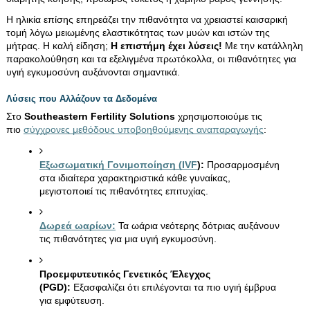
Η ηλικία επίσης επηρεάζει την πιθανότητα να χρειαστεί καισαρική 
τομή λόγω μειωμένης ελαστικότητας των μυών και ιστών της 
μήτρας. Η καλή είδηση; 
Η επιστήμη έχει λύσεις!
 Με την κατάλληλη 
παρακολούθηση και τα εξελιγμένα πρωτόκολλα, οι πιθανότητες για 
υγιή εγκυμοσύνη αυξάνονται σημαντικά.
Λύσεις που Αλλάζουν τα Δεδομένα
Στο 
Southeastern Fertility Solutions
 χρησιμοποιούμε τις 
πιο 
σύγχρονες μεθόδους υποβοηθούμενης αναπαραγωγής
:
Εξωσωματική Γονιμοποίηση (IVF
):
 Προσαρμοσμένη 
στα ιδιαίτερα χαρακτηριστικά κάθε γυναίκας, 
μεγιστοποιεί τις πιθανότητες επιτυχίας.
Δωρεά ωαρίων:
 Τα ωάρια νεότερης δότριας αυξάνουν 
τις πιθανότητες για μια υγιή εγκυμοσύνη.
Προεμφυτευτικός Γενετικός Έλεγχος 
(PGD):
 Εξασφαλίζει ότι επιλέγονται τα πιο υγιή έμβρυα 
για εμφύτευση.