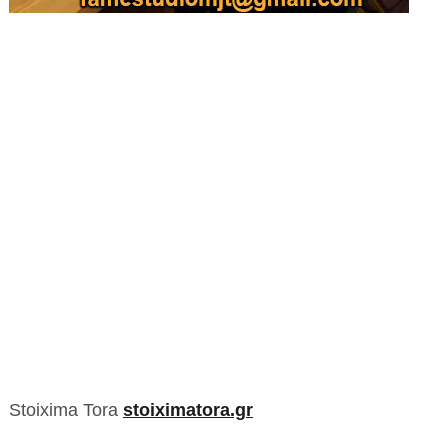
Stoixima Tora
stoiximatora.gr