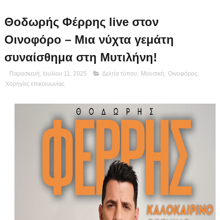
Θοδωρής Φέρρης live στον
Οινοφόρο – Μια νύχτα γεμάτη
συναίσθημα στη Μυτιλήνη!
Παρασκευή, Ιουλίου 11, 2025
Δελτία τύπου
,
Μουσική
,
Οινοφόρος
,
Χορηγίες επικοινωνίας