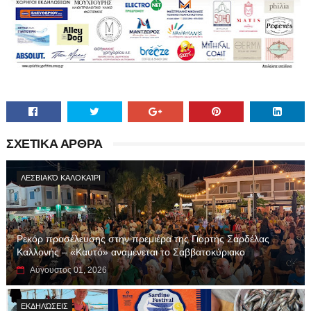
ΣΧΕΤΙΚΑ ΑΡΘΡΑ
ΛΕΣΒΙΑΚΌ ΚΑΛΟΚΑΊΡΙ
Ρεκόρ προσέλευσης στην πρεμιέρα της Γιορτής Σαρδέλας
Καλλονής – «Καυτό» αναμένεται το Σαββατοκύριακο
Αύγουστος 01, 2026
ΕΚΔΗΛΏΣΕΙΣ