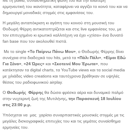
Με τη βαθιά, συναισθηματική φωνή του και την ιδιαίτερη
ερμηνευτική του ικανότητα, καταφέρνει να αγγίζει το κοινό του και να
δημιουργεί μοναδικές στιγμές στις εμφανίσεις του.
Η μεγάλη ανταπόκριση κι αγάπη του κοινού στη μουσική του
Θοδωρή Φέρρη αντικατοπτρίζεται και στις live εμφανίσεις του, με
τον επιτυχημένο κι ερωτικό καλλιτέχνη να έχει «χτίσει» ένα δυνατό
fan base που τον ακολουθεί πιστά.
Με το single
«Το Παίρνω Πάνω Μου»
, ο Θοδωρής Φέρρης δίνει
συνέχεια στα διαδοχικά του hits, μετά τα
«Πάλι Πάλι»
,
«Είμαι Εδώ
Για Σένα»
,
«24 Ώρες»
και
«Σκοτεινέ Μου Έρωτα»
, που
κατέκτησαν τα digital charts, τα YouTube views και τα social media
με χιλιάδες video creations και ταυτόχρονα βρέθηκαν σε υψηλές
θέσεις του ραδιοφωνικού airplay.
Ο
Θοδωρής
Φέρρης
θα δώσει φρέσκο αέρα και δυναμικό παλμό
στην νυχτερινή ζωή της Μυτιλήνης
, την Παρασκευή 18 Ιουλίου
στις 23:00 μ.μ.
Υπόσχεται να μας χαρίσει συναρπαστικές μουσικές στιγμές με τις
μεγάλες δισκογραφικές επιτυχίες του και τις γεμάτες συναίσθημα
ερμηνείες του.