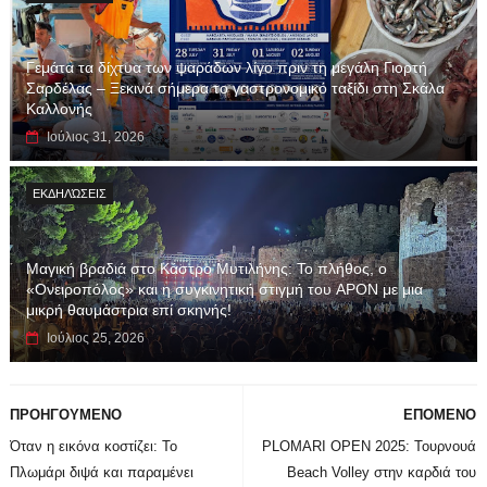
Γεμάτα τα δίχτυα των ψαράδων λίγο πριν τη μεγάλη Γιορτή
Σαρδέλας – Ξεκινά σήμερα το γαστρονομικό ταξίδι στη Σκάλα
Καλλονής
Ιούλιος 31, 2026
ΕΚΔΗΛΏΣΕΙΣ
Μαγική βραδιά στο Κάστρο Μυτιλήνης: Το πλήθος, ο
«Ονειροπόλος» και η συγκινητική στιγμή του APON με μια
μικρή θαυμάστρια επί σκηνής!
Ιούλιος 25, 2026
ΠΡΟΗΓΟΥΜΕΝΟ
ΕΠΟΜΕΝΟ
Όταν η εικόνα κοστίζει: Το
PLOMARI OPEN 2025: Τουρνουά
Πλωμάρι διψά και παραμένει
Beach Volley στην καρδιά του