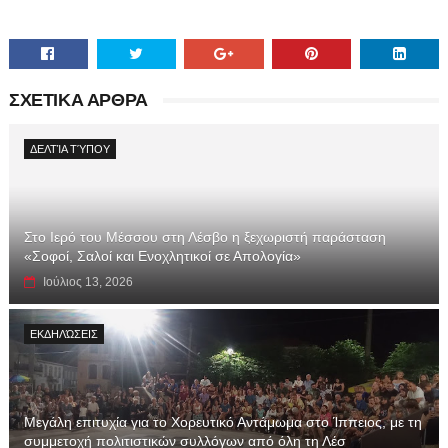
ΣΧΕΤΙΚΑ ΑΡΘΡΑ
ΔΕΛΤΊΑ ΤΎΠΟΥ
Στο Ιερό του Μέσσου στη Λέσβο η ξεχωριστή παράσταση
«Σοφοί, Σαλοί και Ενοχλητικοί σε Απολογία»
Ιούλιος 13, 2026
ΕΚΔΗΛΏΣΕΙΣ
Μεγάλη επιτυχία για το Χορευτικό Αντάμωμα στο Ίππειος, με τη
συμμετοχή πολιτιστικών συλλόγων από όλη τη Λέσ