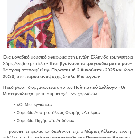
Ένα μοναδικό μουσικό αφιέρωμα στη μεγάλη Ελληνίδα ερμηνεύτρια
Χάρις Αλεξίου με τίτλο
«Έτσι βγαίνουν τα τραγούδια μάτια μου»
θα πραγματοποιηθεί την
Παρασκευή 2 Αυγούστου 2025 και ώρα
20:30
, στο
πάρκο αναψυχής Σκάλα Μιστεγνών
.
Η εκδήλωση διοργανώνεται από τον
Πολιτιστικό Σύλλογο «Οι
Μιστεγνιώτες»
, με τη συμμετοχή των χορωδιών:
«Οι Μιστεγνιώτες»
Χορωδία Λουτροπόλεως Θερμής «Αρτέμις»
Χορωδία Πηγής «Τα Αηδόνια»
Τη μουσική επιμέλεια και διεύθυνση έχει ο
Μάριος Λέλεκας
, ενώ η
εκδήλωση τελεί
υπό την υποστήριξη της Περιφέρειας Βορείου