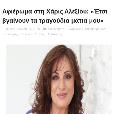
Αφιέρωμα στη Χάρις Αλεξίου: «Έτσι
βγαίνουν τα τραγούδια μάτια μου»
Πέμπτη, Ιουλίου 31, 2025
Αφιερώματα
,
Εκδηλώσεις
,
Καλοκαίρι 2025
,
Κοινότητες
,
Κοινωνία
,
Λεσβος
,
Πολιτισμός