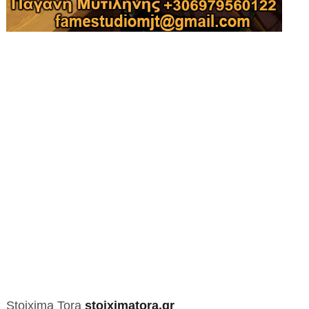
Stoixima Tora
stoiximatora.gr