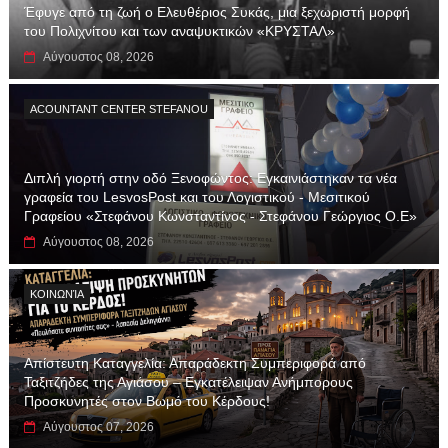
Έφυγε από τη ζωή ο Ελευθέριος Συκάς, μια ξεχωριστή μορφή
του Πολιχνίτου και των αναψυκτικών «ΚΡΥΣΤΑΛ»
Αύγουστος 08, 2026
ACOUNTANT CENTER STEFANOU
Διπλή γιορτή στην οδό Ξενοφώντος: Εγκαινιάστηκαν τα νέα
γραφεία του LesvosPost και του Λογιστικού - Μεσιτικού
Γραφείου «Στεφάνου Κωνσταντίνος - Στεφάνου Γεώργιος Ο.Ε»
Αύγουστος 08, 2026
ΚΟΙΝΩΝΊΑ
Απίστευτη Καταγγελία: Απαράδεκτη Συμπεριφορά από
Ταξιτζήδες της Αγιάσου – Εγκατέλειψαν Ανήμπορους
Προσκυνητές στον Βωμό του Κέρδους!
Αύγουστος 07, 2026