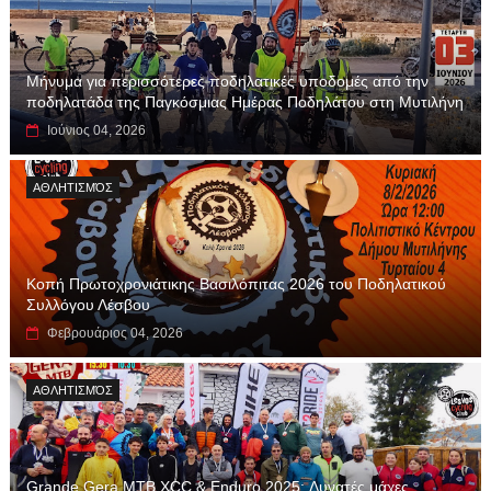
Μήνυμα για περισσότερες ποδηλατικές υποδομές από την
ποδηλατάδα της Παγκόσμιας Ημέρας Ποδηλάτου στη Μυτιλήνη
Ιούνιος 04, 2026
ΑΘΛΗΤΙΣΜΌΣ
Κοπή Πρωτοχρονιάτικης Βασιλόπιτας 2026 του Ποδηλατικού
Συλλόγου Λέσβου
Φεβρουάριος 04, 2026
ΑΘΛΗΤΙΣΜΌΣ
Grande Gera MTB XCC & Enduro 2025: Δυνατές μάχες,