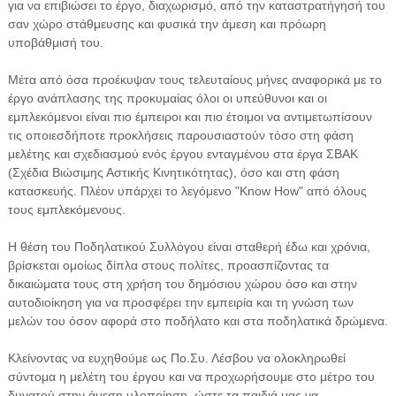
για να επιβιώσει το έργο, διαχωρισμό, από την καταστρατήγησή του
σαν χώρο στάθμευσης και φυσικά την άμεση και πρόωρη
υποβάθμισή του.
Μέτα από όσα προέκυψαν τους τελευταίους μήνες αναφορικά με το
έργο ανάπλασης της προκυμαίας όλοι οι υπεύθυνοι και οι
εμπλεκόμενοι είναι πιο έμπειροι και πιο έτοιμοι να αντιμετωπίσουν
τις οποιεσδήποτε προκλήσεις παρουσιαστούν τόσο στη φάση
μελέτης και σχεδιασμού ενός έργου ενταγμένου στα έργα ΣΒΑΚ
(Σχέδια Βιώσιμης Αστικής Κινητικότητας), όσο και στη φάση
κατασκευής. Πλέον υπάρχει το λεγόμενο "Know How" από όλους
τους εμπλεκόμενους.
Η θέση του Ποδηλατικού Συλλόγου είναι σταθερή έδω και χρόνια,
βρίσκεται ομοίως δίπλα στους πολίτες, προασπίζοντας τα
δικαιώματα τους στη χρήση του δημόσιου χώρου όσο και στην
αυτοδιοίκηση για να προσφέρει την εμπειρία και τη γνώση των
μελών του όσον αφορά στο ποδήλατο και στα ποδηλατικά δρώμενα.
Κλείνοντας να ευχηθούμε ως Πο.Συ. Λέσβου να ολοκληρωθεί
σύντομα η μελέτη του έργου και να προχωρήσουμε στο μέτρο του
δυνατού στην άμεση υλοποίηση, ώστε τα παιδιά μας να