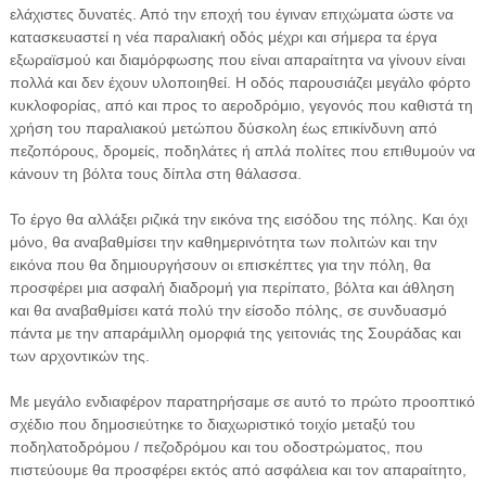
ελάχιστες δυνατές. Από την εποχή του έγιναν επιχώματα ώστε να
κατασκευαστεί η νέα παραλιακή οδός μέχρι και σήμερα τα έργα
εξωραϊσμού και διαμόρφωσης που είναι απαραίτητα να γίνουν είναι
πολλά και δεν έχουν υλοποιηθεί. Η οδός παρουσιάζει μεγάλο φόρτο
κυκλοφορίας, από και προς το αεροδρόμιο, γεγονός που καθιστά τη
χρήση του παραλιακού μετώπου δύσκολη έως επικίνδυνη από
πεζοπόρους, δρομείς, ποδηλάτες ή απλά πολίτες που επιθυμούν να
κάνουν τη βόλτα τους δίπλα στη θάλασσα.
Το έργο θα αλλάξει ριζικά την εικόνα της εισόδου της πόλης. Και όχι
μόνο, θα αναβαθμίσει την καθημερινότητα των πολιτών και την
εικόνα που θα δημιουργήσουν οι επισκέπτες για την πόλη, θα
προσφέρει μια ασφαλή διαδρομή για περίπατο, βόλτα και άθληση
και θα αναβαθμίσει κατά πολύ την είσοδο πόλης, σε συνδυασμό
πάντα με την απαράμιλλη ομορφιά της γειτονιάς της Σουράδας και
των αρχοντικών της.
Με μεγάλο ενδιαφέρον παρατηρήσαμε σε αυτό το πρώτο προοπτικό
σχέδιο που δημοσιεύτηκε το διαχωριστικό τοιχίο μεταξύ του
ποδηλατοδρόμου / πεζοδρόμου και του οδοστρώματος, που
πιστεύουμε θα προσφέρει εκτός από ασφάλεια και τον απαραίτητο,