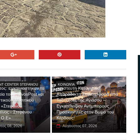
ορτή στην οδό
NT CENTER STEFANOU
ΚΟΙΝΩΝΊΑ
ος: Εγκαινιάστηκαν τα
Απίστευτη Καταγγελία:
εία του LesvosPost και
Απαράδεκτη Συμπεριφορά από
τικού - Μεσιτικού
Ταξιτζήδες της Αγιάσου –
 «Στεφάνου
Εγκατέλειψαν Ανήμπορους
ίνος - Στεφάνου
Προσκυνητές στον Βωμό του
 Ο.Ε»
Κέρδους!
τος 08, 2026
Αύγουστος 07, 2026