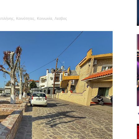
τιλήνης
,
Κοινότητες
,
Κοινωνία
,
Λεσβος