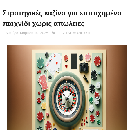
Στρατηγικές καζίνο για επιτυχημένο
παιχνίδι χωρίς απώλειες
Δευτέρα, Μαρτίου 10, 2025
ΞΕΝΗ ΔΗΜΟΣΙΕΥΣΗ