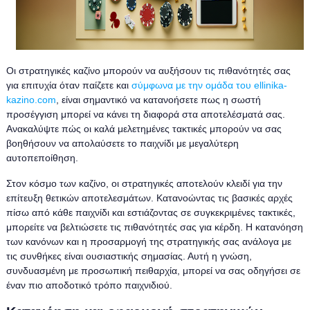
Οι στρατηγικές καζίνο μπορούν να αυξήσουν τις πιθανότητές σας
για επιτυχία όταν παίζετε και
σύμφωνα με την ομάδα του ellinika-
kazino.com
, είναι σημαντικό να κατανοήσετε πως η σωστή
προσέγγιση μπορεί να κάνει τη διαφορά στα αποτελέσματά σας.
Ανακαλύψτε πώς οι καλά μελετημένες τακτικές μπορούν να σας
βοηθήσουν να απολαύσετε το παιχνίδι με μεγαλύτερη
αυτοπεποίθηση.
Στον κόσμο των καζίνο, οι στρατηγικές αποτελούν κλειδί για την
επίτευξη θετικών αποτελεσμάτων. Κατανοώντας τις βασικές αρχές
πίσω από κάθε παιχνίδι και εστιάζοντας σε συγκεκριμένες τακτικές,
μπορείτε να βελτιώσετε τις πιθανότητές σας για κέρδη. Η κατανόηση
των κανόνων και η προσαρμογή της στρατηγικής σας ανάλογα με
τις συνθήκες είναι ουσιαστικής σημασίας. Αυτή η γνώση,
συνδυασμένη με προσωπική πειθαρχία, μπορεί να σας οδηγήσει σε
έναν πιο αποδοτικό τρόπο παιχνιδιού.