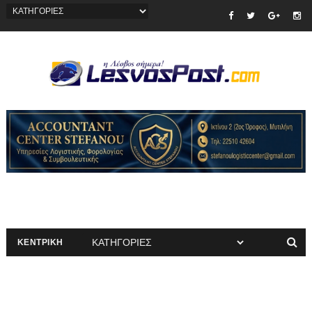
ΚΕΝΤΡΙΚΗ