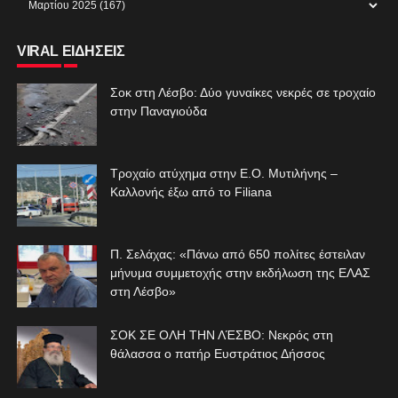
VIRAL ΕΙΔΗΣΕΙΣ
Σοκ στη Λέσβο: Δύο γυναίκες νεκρές σε τροχαίο
στην Παναγιούδα
Τροχαίο ατύχημα στην Ε.Ο. Μυτιλήνης –
Καλλονής έξω από το Filiana
Π. Σελάχας: «Πάνω από 650 πολίτες έστειλαν
μήνυμα συμμετοχής στην εκδήλωση της ΕΛΑΣ
στη Λέσβο»
ΣΟΚ ΣΕ ΟΛΗ ΤΗΝ ΛΈΣΒΟ: Νεκρός στη
θάλασσα ο πατήρ Ευστράτιος Δήσσος