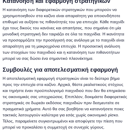
Κατανόηση και εφαρμογή στρατηγικών
Η κατανόηση των διαφορετικών στρατηγικών που μπορούν να
χρησιμοποιηθούν στα καζίνο είναι απαραίτητη για οποιονδήποτε
επιθυμεί να αυξήσει τις πιθανότητές του για επιτυχία. Κάθε παιχνίδι
έχει τους δικούς του κανόνες και απαιτήσεις, που σημαίνει ότι μία
μοναδική στρατηγική δεν ταιριάζει σε όλα τα παιχνίδια. Η ικανότητα
να προσαρμόζετε την προσέγγισή σας ανάλογα με το παιχνίδι είναι
απαραίτητη για τη μακροχρόνια επιτυχία. Η προσεκτική ανάλυση
των στοιχείων του παιχνιδιού και η κατανόηση των πιθανοτήτων
μπορεί να σας δώσει ένα σημαντικό πλεονέκτημα.
Συμβουλές για αποτελεσματική εφαρμογή
Η αποτελεσματική εφαρμογή στρατηγικών είναι το δεύτερο βήμα
προς την επιτυχία στα καζίνο. Αρχικά, θέστε ρεαλιστικούς στόχους
και τηρήστε έναν προϋπολογισμό παιχνιδιού που δεν θα επηρεάσει
τις οικονομικές σας υποχρεώσεις. Επιπλέον, δοκιμάστε διαφορετικές
στρατηγικές σε δωρεάν εκδόσεις παιχνιδιών πριν δεσμευτείτε σε
πραγματικά χρήματα. Αυτό θα σας βοηθήσει να κατανοήσετε ποιες
τακτικές λειτουργούν καλύτερα για εσάς χωρίς οικονομικό ρίσκο.
Τέλος, παραμείνετε συγκεντρωμένοι και αποφύγετε την πίεση που
μπορεί να προκαλέσει η συμμετοχή σε συνεχείς γύρους.