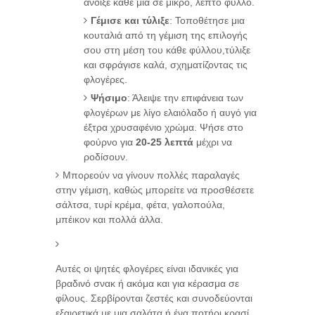
άνοιξε κάθε μία σε μικρό, λεπτό φύλλο.
Γέμισε και τύλιξε
: Τοποθέτησε μια
κουταλιά από τη γέμιση της επιλογής
σου στη μέση του κάθε φύλλου,τύλιξε
και σφράγισε καλά, σχηματίζοντας τις
φλογέρες.
Ψήσιμο
: Άλειψε την επιφάνεια των
φλογέρων με λίγο ελαιόλαδο ή αυγό για
έξτρα χρυσαφένιο χρώμα. Ψήσε στο
φούρνο για
20-25 λεπτά
μέχρι να
ροδίσουν.
Μπορεούν να γίνουν πολλές παραλαγές
στην γέμιση, καθώς μπορείτε να προσθέσετε
σάλτσα, τυρί κρέμα, φέτα, γαλοπούλα,
μπέικον και πολλά άλλα.
Αυτές οι ψητές φλογέρες είναι ιδανικές για
βραδινό σνακ ή ακόμα και για κέρασμα σε
φίλους. Σερβίρονται ζεστές και συνοδεύονται
εξαιρετικά με μια σαλάτα ή ένα ποτήρι κρασί.