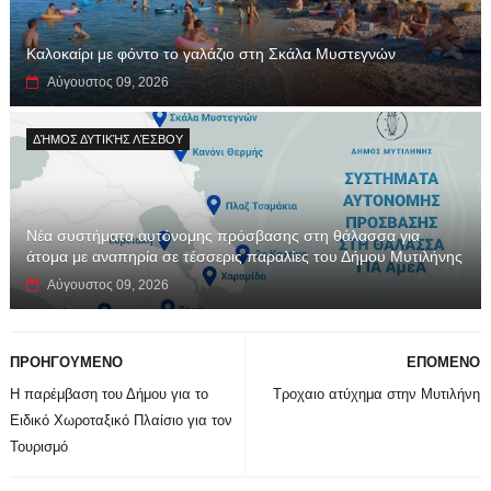
Καλοκαίρι με φόντο το γαλάζιο στη Σκάλα Μυστεγνών
Αύγουστος 09, 2026
ΔΉΜΟΣ ΔΥΤΙΚΉΣ ΛΈΣΒΟΥ
Νέα συστήματα αυτόνομης πρόσβασης στη θάλασσα για
άτομα με αναπηρία σε τέσσερις παραλίες του Δήμου Μυτιλήνης
Αύγουστος 09, 2026
ΠΡΟΗΓΟΥΜΕΝΟ
ΕΠΟΜΕΝΟ
Η παρέμβαση του Δήμου για το
Τροχαιο ατύχημα στην Μυτιλήνη
Ειδικό Χωροταξικό Πλαίσιο για τον
Τουρισμό