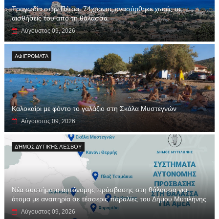
Τραγωδία στην Πέτρα: 74χρονος ανασύρθηκε χωρίς τις
αισθήσεις του από τη θάλασσα
Αύγουστος 09, 2026
ΑΦΙΕΡΏΜΑΤΑ
Καλοκαίρι με φόντο το γαλάζιο στη Σκάλα Μυστεγνών
Αύγουστος 09, 2026
ΔΉΜΟΣ ΔΥΤΙΚΉΣ ΛΈΣΒΟΥ
Νέα συστήματα αυτόνομης πρόσβασης στη θάλασσα για
άτομα με αναπηρία σε τέσσερις παραλίες του Δήμου Μυτιλήνης
Αύγουστος 09, 2026