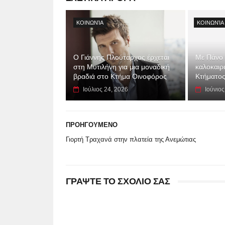
ΚΟΙΝΩΝΊΑ
ΚΟΙΝΩΝΊΑ
Ο Γιάννης Πλούταρχος έρχεται
Με Πάνο 
στη Μυτιλήνη για μια μοναδική
καλοκαιρ
βραδιά στο Κτήμα Οινοφόρος
Κτήματος
Ιούλιος 24, 2026
Ιούνιος
ΠΡΟΗΓΟΥΜΕΝΟ
Γιορτή Τραχανά στην πλατεία της Ανεμώτιας
ΓΡΑΨΤΕ ΤΟ ΣΧΟΛΙΟ ΣΑΣ