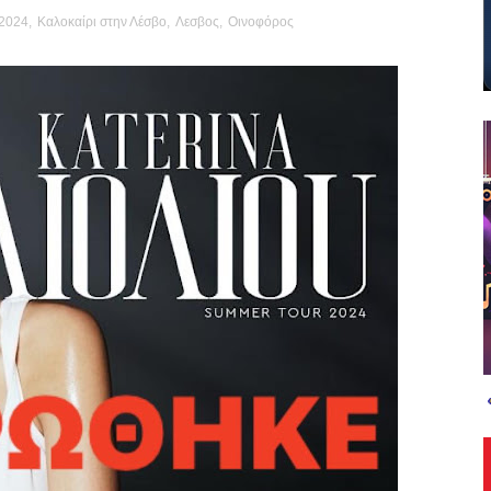
 2024
,
Καλοκαίρι στην Λέσβο
,
Λεσβος
,
Οινοφόρος