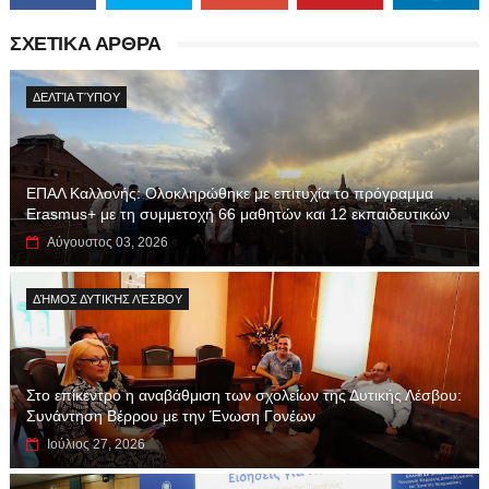
ΣΧΕΤΙΚΑ ΑΡΘΡΑ
ΔΕΛΤΊΑ ΤΎΠΟΥ
ΕΠΑΛ Καλλονής: Ολοκληρώθηκε με επιτυχία το πρόγραμμα
Erasmus+ με τη συμμετοχή 66 μαθητών και 12 εκπαιδευτικών
Αύγουστος 03, 2026
ΔΉΜΟΣ ΔΥΤΙΚΉΣ ΛΈΣΒΟΥ
Στο επίκεντρο η αναβάθμιση των σχολείων της Δυτικής Λέσβου:
Συνάντηση Βέρρου με την Ένωση Γονέων
Ιούλιος 27, 2026