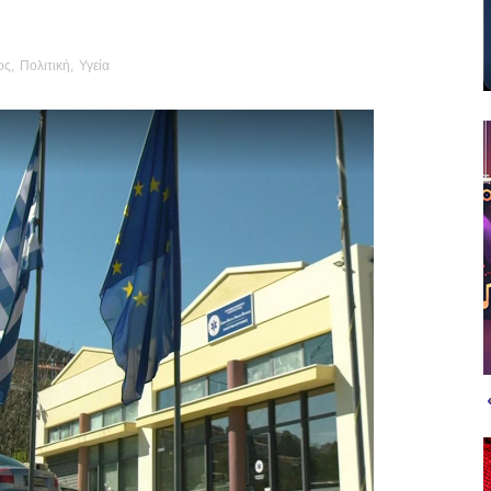
ος
,
Πολιτική
,
Υγεία