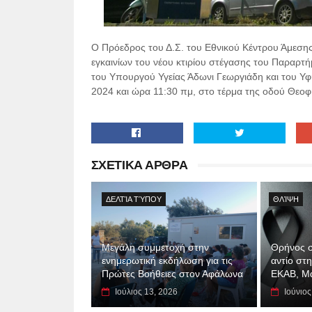
O Πρόεδρος του Δ.Σ. του Εθνικού Κέντρου Άμεσης 
εγκαινίων του νέου κτιρίου στέγασης του Παραρ
του Υπουργού Υγείας Άδωνι Γεωργιάδη και του Υφ
2024 και ώρα 11:30 πμ, στο τέρμα της οδού Θεοφ
ΣΧΕΤΙΚΑ ΑΡΘΡΑ
ΔΕΛΤΊΑ ΤΎΠΟΥ
ΘΛΊΨΗ
Μεγάλη συμμετοχή στην
Θρήνος σ
ενημερωτική εκδήλωση για τις
αντίο στ
Πρώτες Βοήθειες στον Αφάλωνα
ΕΚΑΒ, Μ
Ιούλιος 13, 2026
Ιούνιος