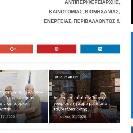
ΑΝΤΙΠΕΡΙΦΕΡΕΙΑΡΧΗΣ,
ΚΑΙΝΟΤΟΜΙΑΣ, ΒΙΟΜΗΧΑΝΙΑΣ,
ΕΝΕΡΓΕΙΑΣ, ΠΕΡΙΒΑΛΛΟΝΤΟΣ &
ΒΌΡΕΙΟ ΑΙΓΑΊΟ
η στη γραμμή Αλιαγά–
 – Τι συμφώνησαν
Influencers από την Τουρκία
ης και τουρκική
γνώρισαν τη Σάμο μέσα από
σωπεία
ταξίδι εξοικείωσης
 17, 2026
Ιούλιος 01, 2026