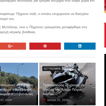
Λιμεναρχείο Μυτιλήνης για τροχαίο ατύχημα που έλαβε χώρα επί
παρέσυρε 79χρονο πεζό, ο οποίος επιχειρούσε να διασχίσει
τισμό του.
ης Μυτιλήνης, ενώ ο 79χρονος τραυματίας μεταφέρθηκε στο
ροχή ιατρικής βοήθειας.
ΑΣΤΥΝΟΜΙΚΆ
 Μετωπική σύγκρουση
Τραυματισμός 26χρονου σε
κινήτων στην Παγανή –
τροχαίο στο δρόμο Πέτρας -
κομείο οι επιβαίνοντες
Ανάξου
 07, 2026
Ιούνιος 01, 2026