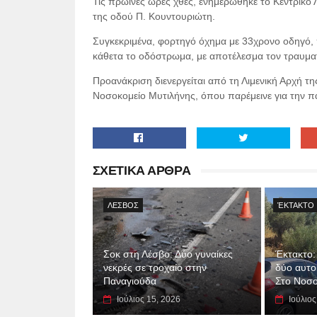
Τις πρωινές ώρες χθες, ενημερώθηκε το Κεντρικό 
της οδού Π. Κουντουριώτη.
Συγκεκριμένα, φορτηγό όχημα με 33χρονο οδηγό, 
κάθετα το οδόστρωμα, με αποτέλεσμα τον τραυμα
Προανάκριση διενεργείται από τη Λιμενική Αρχή τ
Νοσοκομείο Μυτιλήνης, όπου παρέμεινε για την πα
ΣΧΕΤΙΚΑ ΑΡΘΡΑ
ΛΕΣΒΟΣ
ΈΚΤΑΚΤΟ
Σοκ στη Λέσβο: Δύο γυναίκες
Έκτακτο:
νεκρές σε τροχαίο στην
δύο αυτο
Παναγιούδα
Στο Νοσο
Ιούλιος 15, 2026
Ιούλιος