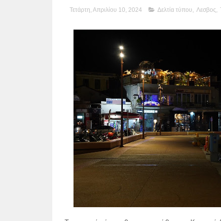
Τετάρτη, Απριλίου 10, 2024
Δελτία τύπου
,
Λεσβος
,