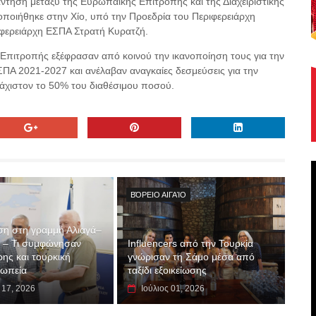
ντηση μεταξύ της Ευρωπαϊκής Επιτροπής και της Διαχειριστικής
ποιήθηκε στην Χίο, υπό την Προεδρία του Περιφερειάρχη
ιφερειάρχη ΕΣΠΑ Στρατή Κυρατζή.
ς Επιτροπής εξέφρασαν από κοινού την ικανοποίηση τους για την
Α 2021-2027 και ανέλαβαν αναγκαίες δεσμεύσεις για την
λάχιστον το 50% του διαθέσιμου ποσού.
ΒΌΡΕΙΟ ΑΙΓΑΊΟ
η στη γραμμή Αλιαγά–
 – Τι συμφώνησαν
Influencers από την Τουρκία
ης και τουρκική
γνώρισαν τη Σάμο μέσα από
σωπεία
ταξίδι εξοικείωσης
 17, 2026
Ιούλιος 01, 2026