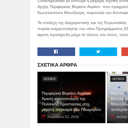
Ολοκληρώθηκε με επιτυχία η Διήμερη τεχνική συνά
Αρχής Περιφέρειας Βορείου Αιγαίου που πραγματο
Κωνσταντίνου Μουτζούρη, παρουσία του Αντιπερ
Τα στελέχη της Διαχειριστικής και της Ευρωπαϊκή
πορεία ενεργοποίησης του νέου Προγράμματος ΕΣΠ
άμεση προκήρυξη μέχρι το τέλους του έτους, του
ΣΧΕΤΙΚΑ ΑΡΘΡΑ
ΛΕΣΒΟΣ
ΛΕΣΒΟΣ
Περιφέρεια Βορείου Αιγαίου:
Νέα ώθησ
Άμεση κινητοποίηση της
Μυτιλήνη
Πολιτικής Προστασίας στη
Μουτζούρ
μεγάλη πυρκαγιά του Πλωμαρίου
αντιπρο
Αύγουστος 02, 2026
Ιούλιος