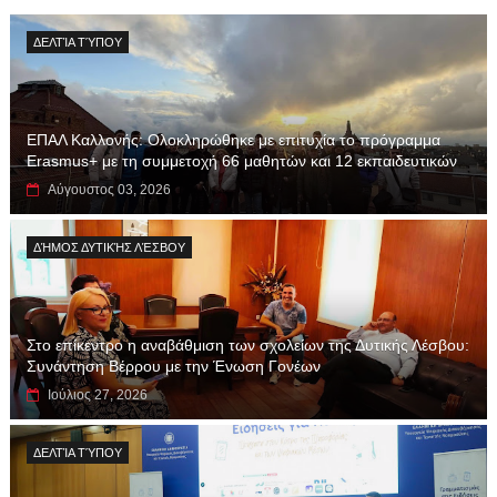
ΔΕΛΤΊΑ ΤΎΠΟΥ
ΕΠΑΛ Καλλονής: Ολοκληρώθηκε με επιτυχία το πρόγραμμα
Erasmus+ με τη συμμετοχή 66 μαθητών και 12 εκπαιδευτικών
Αύγουστος 03, 2026
ΔΉΜΟΣ ΔΥΤΙΚΉΣ ΛΈΣΒΟΥ
Στο επίκεντρο η αναβάθμιση των σχολείων της Δυτικής Λέσβου:
Συνάντηση Βέρρου με την Ένωση Γονέων
Ιούλιος 27, 2026
ΔΕΛΤΊΑ ΤΎΠΟΥ