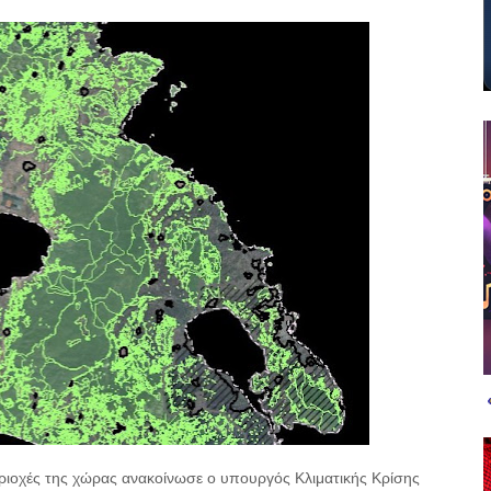
ριοχές της χώρας ανακοίνωσε ο υπουργός Κλιματικής Κρίσης