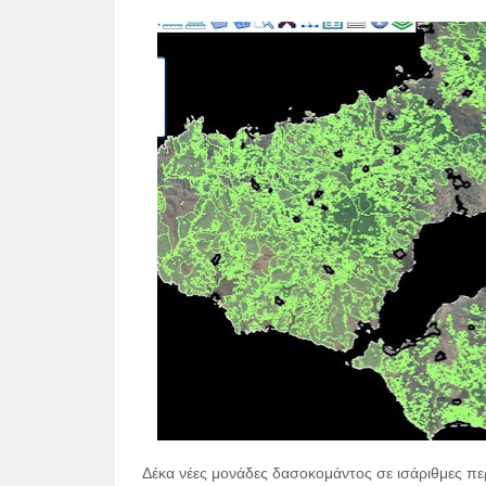
Δέκα νέες μονάδες δασοκομάντος σε ισάριθμες πε