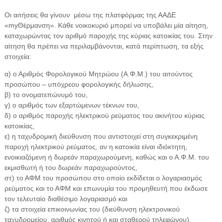
Οι αιτήσεις θα γίνουν μέσω της πλατφόρμας της ΑΑΔΕ
«myΘέρμανση». Κάθε νοικοκυριό μπορεί να υποβάλει μία αίτηση,
καταχωρώντας τον αριθμό παροχής της κύριας κατοικίας του. Στην
αίτηση θα πρέπει να περιλαμβάνονται, κατά περίπτωση, τα εξής
στοιχεία:
α) ο Αριθμός Φορολογικού Μητρώου (Α.Φ.Μ.) του αιτούντος
προσώπου – υπόχρεου φορολογικής δήλωσης,
β) το ονοματεπώνυμό του,
γ) ο αριθμός των εξαρτώμενων τέκνων του,
δ) ο αριθμός παροχής ηλεκτρικού ρεύματος του ακινήτου κύριας
κατοικίας,
ε) η ταχυδρομική διεύθυνση που αντιστοιχεί στη συγκεκριμένη
παροχή ηλεκτρικού ρεύματος, αν η κατοικία είναι ιδιόκτητη,
ενοικιαζόμενη ή δωρεάν παραχωρούμενη, καθώς και ο Α.Φ.Μ. του
εκμισθωτή ή του δωρεάν παραχωρούντος,
στ) το ΑΦΜ του προσώπου στο οποίο εκδίδεται ο λογαριασμός
ρεύματος και το ΑΦΜ και επωνυμία του προμηθευτή που έκδωσε
τον τελευταίο διαθέσιμο λογαριασμό και
ζ) τα στοιχεία επικοινωνίας του (διεύθυνση ηλεκτρονικού
ταχυδρομείου, αριθμός κινητού ή και σταθερού τηλεφώνου).