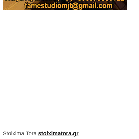
Stoixima Tora
stoiximatora.gr