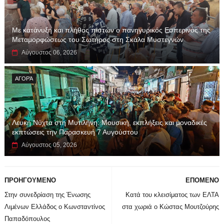
Με κατάνυξη και πλήθος πιστών ο πανηγυρικός Εσπερινός της
Μεταμορφώσεως του Σωτήρος στη Σκάλα Μυστεγνών
Αύγουστος 06, 2026
ΑΓΟΡΆ
Λευκή Νύχτα στη Μυτιλήνη: Μουσική, εκπλήξεις και μοναδικές
εκπτώσεις την Παρασκευή 7 Αυγούστου
Αύγουστος 05, 2026
ΠΡΟΗΓΟΥΜΕΝΟ
ΕΠΟΜΕΝΟ
Στην συνεδρίαση της Ένωσης
Κατά του κλεισίματος των ΕΛΤΑ
Λιμένων Ελλάδος ο Κωνσταντίνος
στα χωριά ο Κώστας Μουτζούρης
Παπαδόπουλος