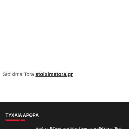
Stoixima Tora
stoiximatora.gr
ΤΥΧΑΙΑ ΑΡΘΡΑ
Από το Βέλγιο στη Μυτιλήνη με ποδήλατο: Ένα