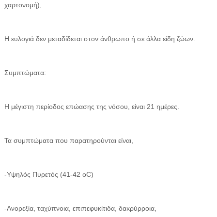
χαρτονομή),
Η ευλογιά δεν μεταδίδεται στον άνθρωπο ή σε άλλα είδη ζώων.
Συμπτώματα:
Η μέγιστη περίοδος επώασης της νόσου, είναι 21 ημέρες.
Τα συμπτώματα που παρατηρούνται είναι,
-Υψηλός Πυρετός (41-42 οC)
-Ανορεξία, ταχύπνοια, επιπεφυκίτιδα, δακρύρροια,