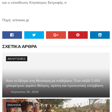
και ο υπεύθυνος Κτηνίατρος Εκτροφής.π
Πηγή: ertnews.gr
ΣΧΕΤΙΚΑ ΑΡΘΡΑ
ΑΘΛΗΤΙΣΜΌΣ
Από το Βέλγιο στη Μυτιλήνη με ποδήλατο: Ένα ταξίδι 3.000
χιλιομέτρων γεμάτο θέληση, αγάπη και προσωπική υπέρβαση
Αύγουστος 06, 2026
ΕΚΚΛΗΣΙΆ