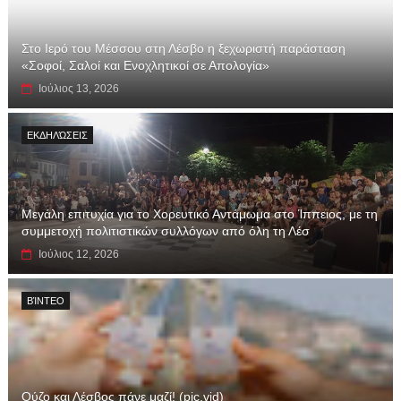
Στο Ιερό του Μέσσου στη Λέσβο η ξεχωριστή παράσταση
«Σοφοί, Σαλοί και Ενοχλητικοί σε Απολογία»
Ιούλιος 13, 2026
ΕΚΔΗΛΏΣΕΙΣ
Μεγάλη επιτυχία για το Χορευτικό Αντάμωμα στο Ίππειος, με τη
συμμετοχή πολιτιστικών συλλόγων από όλη τη Λέσ
Ιούλιος 12, 2026
ΒΊΝΤΕΟ
Ούζο και Λέσβος πάνε μαζί! (pic,vid)