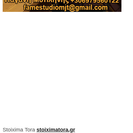
Stoixima Tora
stoiximatora.gr