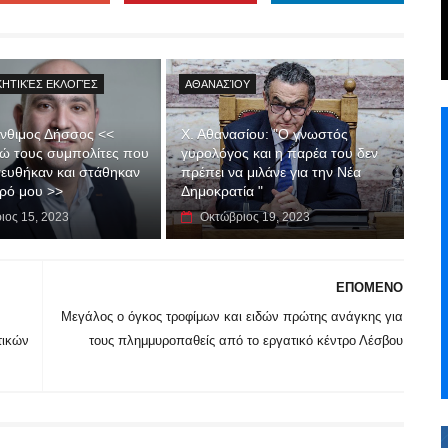
ΚΗΤΙΚΈΣ ΕΚΛΟΓΈΣ
ΑΘΑΝΑΣΊΟΥ
νθιμος Δήσσος <<
Χ. Αθανασίου: "Ο γνωστός
ώ τους συμπολίτες που
γυρολόγος και η παρέα του δεν
τευθήκαν και στάθηκαν
πρέπει να μιλάνε για την Νέα
ρό μου >>
Δημοκρατία "
ιος 15, 2023
Οκτώβριος 19, 2023
ΕΠΟΜΕΝΟ
Μεγάλος ο όγκος τροφίμων και ειδών πρώτης ανάγκης για
τικών
τους πλημμυροπαθείς από το εργατικό κέντρο Λέσβου