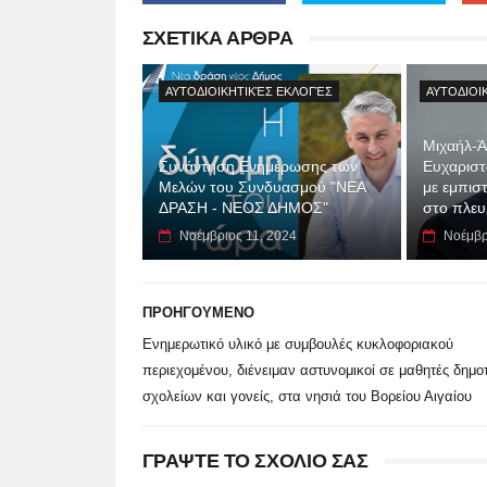
ΣΧΕΤΙΚΑ ΑΡΘΡΑ
ΑΥΤΟΔΙΟΙΚΗΤΙΚΈΣ ΕΚΛΟΓΈΣ
ΑΥΤΟΔΙΟΙ
Μιχαήλ-Ά
Συνάντηση Ενημέρωσης των
Ευχαριστ
Μελών του Συνδυασμού "ΝΕΑ
με εμπισ
ΔΡΑΣΗ - ΝΕΟΣ ΔΗΜΟΣ"
στο πλευ
Νοέμβριος 11, 2024
Νοέμβρ
ΠΡΟΗΓΟΥΜΕΝΟ
Ενημερωτικό υλικό με συμβουλές κυκλοφοριακού
περιεχομένου, διένειμαν αστυνομικοί σε μαθητές δημο
σχολείων και γονείς, στα νησιά του Βορείου Αιγαίου
ΓΡΑΨΤΕ ΤΟ ΣΧΟΛΙΟ ΣΑΣ