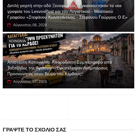
Διπλή γιορτή στην οδό Ξενοφώντος: Εγκαινιάστηκαν τα νέα
γραφεία του LesvosPost και του Λογιστικού - Μεσιτικού
Γραφείου «Στεφάνου Κωνσταντίνος - Στεφάνου Γεώργιος Ο.Ε»
Αύγουστος 08, 2026
ΚΟΙΝΩΝΊΑ
Απίστευτη Καταγγελία: Απαράδεκτη Συμπεριφορά από
Ταξιτζήδες της Αγιάσου – Εγκατέλειψαν Ανήμπορους
Προσκυνητές στον Βωμό του Κέρδους!
Αύγουστος 07, 2026
ΓΡΑΨΤΕ ΤΟ ΣΧΟΛΙΟ ΣΑΣ