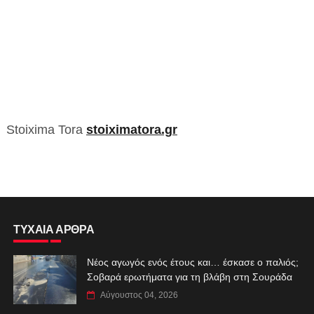
Stoixima Tora
stoiximatora.gr
ΤΥΧΑΙΑ ΑΡΘΡΑ
Νέος αγωγός ενός έτους και… έσκασε ο παλιός;
Σοβαρά ερωτήματα για τη βλάβη στη Σουράδα
Αύγουστος 04, 2026