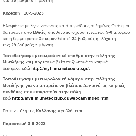
έως
30
βαθμούς η μέγιστη.
Κυριακή 10-9-2023
Ηλιοφάνεια με λίγες νεφώσεις κατά περιόδους αυξημένες.Οι άνεμοι
θα πνέουν από
ΒΑκές
διευθύνσεις ισχυροί εντάσεως
5-6
μποφώρ
και η θερμοκρασία θα κυμανθεί από
22
βαθμούς η ελάχιστη
έως
29
βαθμούς η μέγιστη.
Τοποθετήσαμε μετεωρολογικό σταθμό στην πόλη της
Μυτιλήνης
και μπορείτε να βλέπετε ζωντανά τα καιρικά
δεδομένα
εδώ
http://mytilini.meteoclub.gr/
.
Τοποθετήσαμε μετεωρολογική κάμερα στην πόλη της
Μυτιλήνης για να μπορείτε να βλέπετε ζωντανά τις καιρικές
συνθήκες που επικρατούν στην πόλη
εδώ
http://mytilini.meteoclub.gr/webcam/index.html
Για την πόλη της
Καλλονής
προβλέπεται.
Παρασκευή 8-9-2023