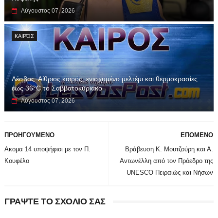
Αύγουστος 07, 2026
ΚΑΙΡΌΣ
Λέσβος: Αίθριος καιρός, ενισχυμένο μελτέμι και θερμοκρασίες
έως 36°C το Σαββατοκύριακο
Αύγουστος 07, 2026
ΠΡΟΗΓΟΥΜΕΝΟ
ΕΠΟΜΕΝΟ
Ακομα 14 υποψήφιοι με τον Π.
Βράβευση Κ. Μουτζούρη και Α.
Κουφέλο
Αντωνέλλη από τον Πρόεδρο της
UNESCO Πειραιώς και Νήσων
ΓΡΑΨΤΕ ΤΟ ΣΧΟΛΙΟ ΣΑΣ